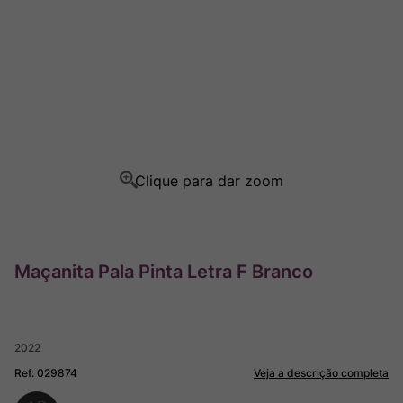
Champagne
8
º
Rocim
9
º
Ver Sacrum
10
º
Maçanita Pala Pinta Letra F Branco
2022
Ref
:
029874
Veja a descrição completa