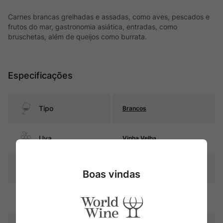
Carnes brancas grelhadas e assadas, como aves, pescados e
frutos do mar, gastronomia asiática, entradas, como
bruschetas, além de queijos como burrata.
Especificações
Tipo
Brancos
Uva
Vinha Velha
Produtor
Quinta da Calçada
Boas vindas
Região
Vinho Verde