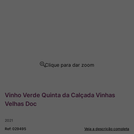
Rocim
8
º
Ver Sacrum
9
º
Champagne
10
º
Vinho Verde Quinta da Calçada Vinhas
Velhas Doc
2021
Ref
:
029495
Veja a descrição completa