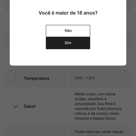
Pais
Portugal
Você é maior de 18 anos?
Amarelo palha com reflexos
Cor
dourados
Não
Graduação Alcóoli
12,0%
Sim
ca
8 meses em barricas de
Amadurecimento
carvalho francês
Temperatura
10ºC – 12ºC
Médio corpo, com ótima
acidez, equilíbrio e
untuosidade. Seu final é
Sabor
marcado por frutas brancas,
cítricas e de caroço, notas
minerais e toques florais.
Frutas brancas, como maçãs