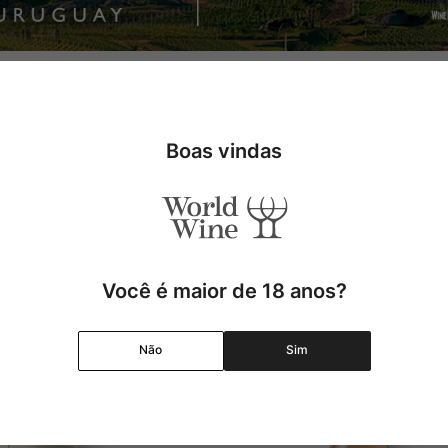
nta del Este e La Barra, a Bodega Garzon é a combinação perfeita en
jandro Bulgheroni. Os vinhos são elaborados sob a consultoria de A
ionar o Uruguai no mapa mundial do vinho!
Boas vindas
Você é maior de 18 anos?
Não
Sim