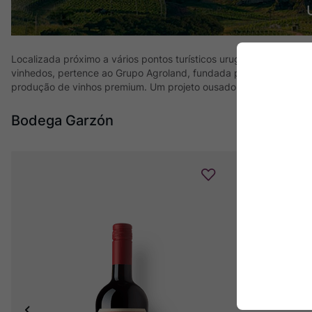
Localizada próximo a vários pontos turísticos uruguaios, como Pu
vinhedos, pertence ao Grupo Agroland, fundada pelo argentino Ale
produção de vinhos premium. Um projeto ousado, capaz de posic
Bodega Garzón