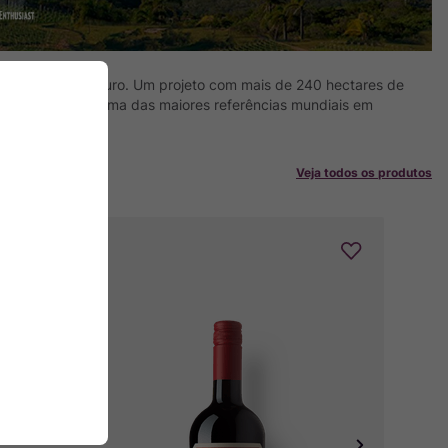
tre história e futuro. Um projeto com mais de 240 hectares de
lberto Antonini, uma das maiores referências mundiais em
Veja todos os produtos