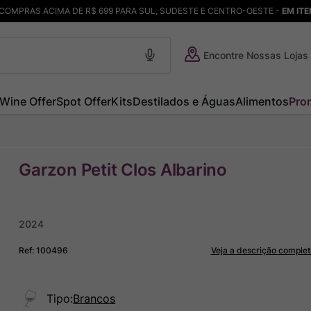
COMPRAS ACIMA DE R$ 699 PARA SUL, SUDESTE E CENTRO-OESTE -
EM IT
Encontre Nossas Lojas
Wine Offer
Spot Offer
Kits
Destilados e Águas
Alimentos
Pro
Garzon Petit Clos Albarino
2024
Ref
:
100496
Veja a descrição complet
Tipo
:
Brancos