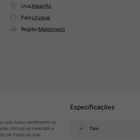
Uva
:
Albariño
País
:
Uruguai
Região
:
Maldonado
Especificações
has com baixo rendimento no
rutas cítricas se mesclam a
Tipo
ado de frutos do mar.