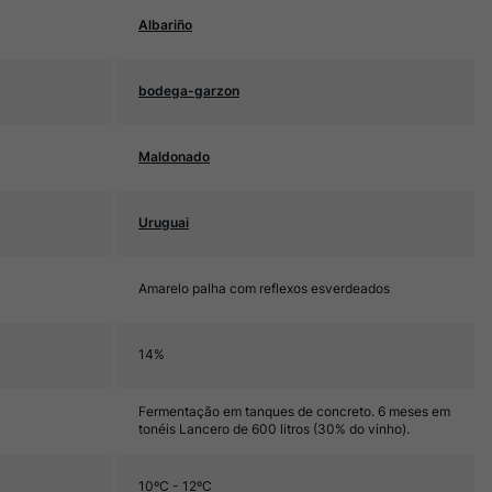
Albariño
bodega-garzon
Maldonado
Uruguai
Amarelo palha com reflexos esverdeados
14%
Fermentação em tanques de concreto. 6 meses em
tonéis Lancero de 600 litros (30% do vinho).
10ºC - 12ºC