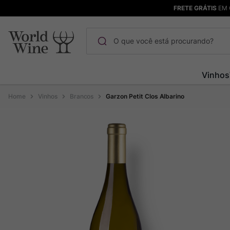
FRETE GRÁTIS
EM 
O que você está procurando?
Termos mais buscados
Vinhos
Maçanita
1
º
Vinhos
Brancos
Garzon Petit Clos Albarino
Pinot Noir
2
º
Barolo
3
º
Chablis
4
º
Bodega Garzon
5
º
Garzon
6
º
Pacalet
7
º
Rocim
8
º
Ver Sacrum
9
º