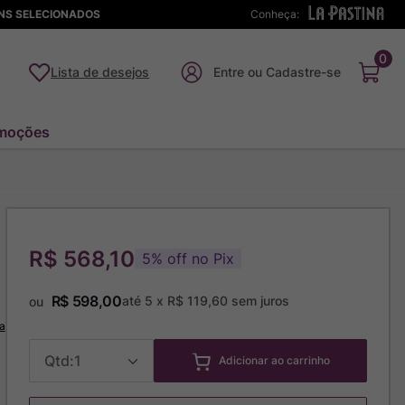
ENS SELECIONADOS
Conheça:
0
Lista de desejos
moções
R$ 568,10
5
%
off no Pix
R$
598
,
00
até
5
x
R$
119
,
60
sem juros
ou
a
1
Adicionar ao carrinho