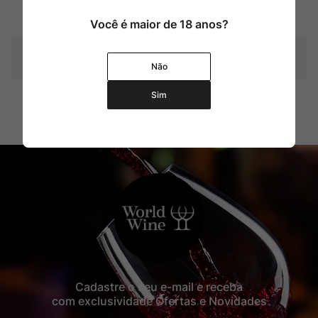
Produtor
Fasano
Você é maior de 18 anos?
Pais
Itália
Não
Sim
Contéudo
500 ml
Cadastre o seu e-mail e receba
com exclusividade Ofertas e Novidades