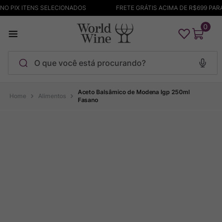
O PIX ITENS SELECIONADOS
FRETE GRÁTIS ACIMA DE R$699 PAR
0
O que você está procurando?
Termos mais buscados
Aceto Balsâmico de Modena Igp 250ml
Alimentos
Fasano
Maçanita
1
º
Pinot Noir
2
º
Bodega Garzon
3
º
Garzon
4
º
Chablis
5
º
Barolo
6
º
Pacalet
7
º