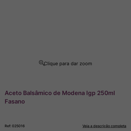
Champagne
8
º
Rocim
9
º
Ver Sacrum
10
º
Aceto Balsâmico de Modena Igp 250ml
Fasano
Ref
:
025016
Veja a descrição completa