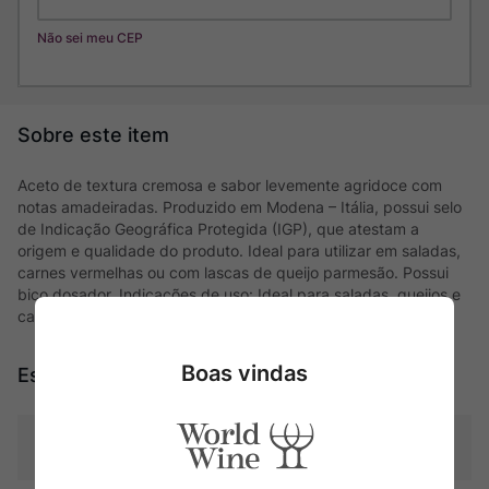
Não sei meu CEP
Aceto de textura cremosa e sabor levemente agridoce com
notas amadeiradas. Produzido em Modena – Itália, possui selo
de Indicação Geográfica Protegida (IGP), que atestam a
origem e qualidade do produto. Ideal para utilizar em saladas,
carnes vermelhas ou com lascas de queijo parmesão. Possui
bico dosador. Indicações de uso: Ideal para saladas, queijos e
carnes
Boas vindas
Especificações
Tipo