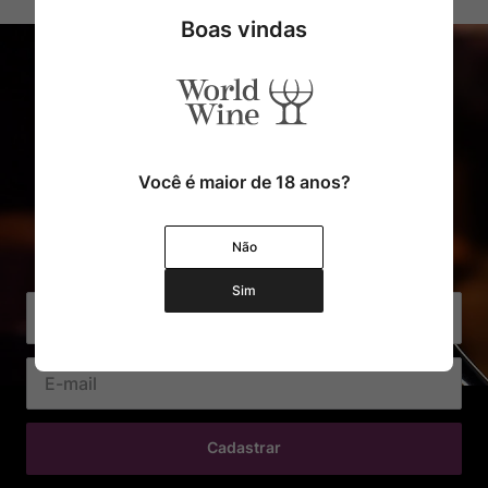
Boas vindas
Você é maior de 18 anos?
Cadastre o seu e-mail e receba
Não
com exclusividade Ofertas e Novidades
Sim
Cadastrar