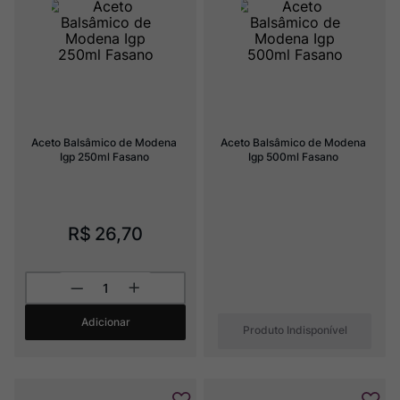
Champagne
8
º
Rocim
9
º
Ver Sacrum
10
º
Aceto Balsâmico de Modena 
Aceto Balsâmico de Modena 
Igp 250ml Fasano
Igp 500ml Fasano
R$
26
,
70
Adicionar
Produto Indisponível