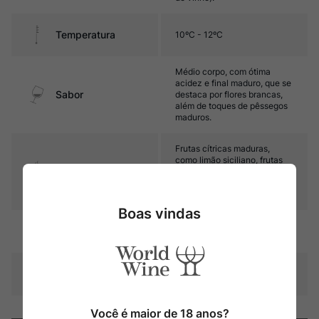
Temperatura
10ºC - 12ºC
Médio corpo, com ótima
acidez e final maduro, que se
Sabor
destaca por flores brancas,
além de toques de pêssegos
maduros.
Frutas cítricas maduras,
como limão siciliano, frutas
Aroma
de caroço, como pêssegos,
notas florais, além de toques
defumados e minerais.
Boas vindas
Contéudo
750 ml
Composição Uva
Albariño
Você é maior de 18 anos?