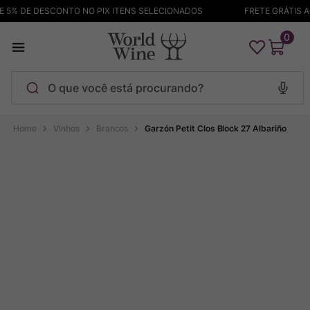
% DE DESCONTO NO PIX ITENS SELECIONADOS
FRETE GRÁTIS ACI
0
O que você está procurando?
Termos mais buscados
Vinhos
Brancos
Garzón Petit Clos Block 27 Albariño
Maçanita
1
º
Pinot Noir
2
º
Barolo
3
º
Chablis
4
º
Bodega Garzon
5
º
Garzon
6
º
Pacalet
7
º