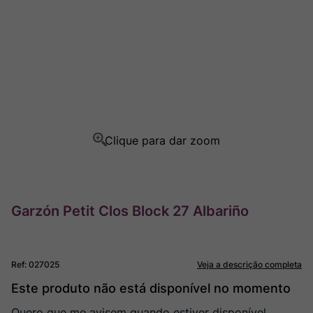
Rocim
8
º
Ver Sacrum
9
º
Champagne
10
º
Garzón Petit Clos Block 27 Albariño
Ref
:
027025
Veja a descrição completa
Este produto não está disponível no momento
Quero que me avisem quando estiver disponível