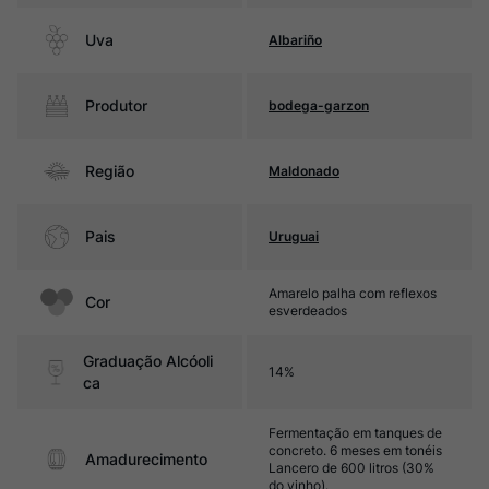
Uva
Albariño
Produtor
bodega-garzon
Região
Maldonado
Pais
Uruguai
Amarelo palha com reflexos
Cor
esverdeados
Graduação Alcóoli
14%
ca
Fermentação em tanques de
concreto. 6 meses em tonéis
Amadurecimento
Lancero de 600 litros (30%
do vinho).