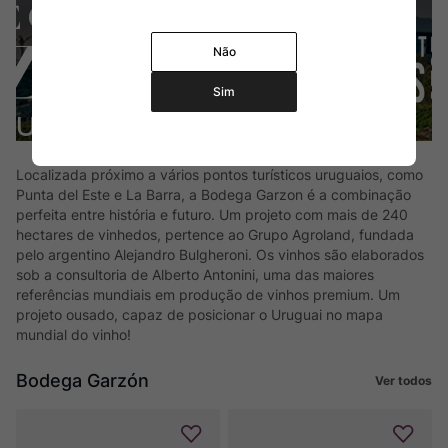
Não
Sim
Localizada próximo a vários pontos turísticos uruguaios, como
Punta del Este e La Barra, a Bodega Garzon é a combinação
perfeita entre história e futuro. Um projeto com mais de 240
hectares de vinhedos, pertence ao Grupo Agroland, fundada
pelo argentino Alejandro Bulgheroni. Os vinhos são elaborados
sob a consultoria de Alberto Antonini, uma das maiores
referências mundiais em produção de vinhos premium. Um
projeto ousado, capaz de posicionar o Uruguai no mapa
mundial do vinho!
Bodega Garzón
Ver todos