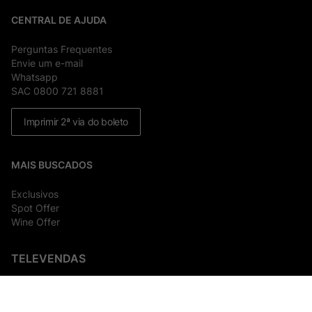
CENTRAL DE AJUDA
Perguntas Frequentes
Envie um e-mail
Whatsapp
SAC 0800 721 8881
Imprimir 2ª via do boleto
MAIS BUSCADOS
Exclusivos
Spot Offer
Wine Offer
TELEVENDAS
(11) 4003-9463