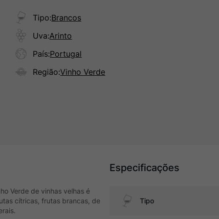
Tipo
:
Brancos
Uva
:
Arinto
País
:
Portugal
Região
:
Vinho Verde
Especificações
nho Verde de vinhas velhas é
tas cítricas, frutas brancas, de
Tipo
rais.