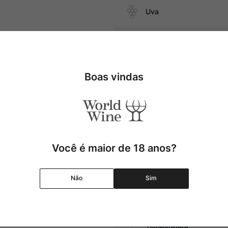
Uva
os do mar, gastronomia
Produtor
ta
Região
Boas vindas
Pais
Cor
Você é maior de 18 anos?
Graduação Alcóolica
Não
Sim
Amadurecimento
Temperatura