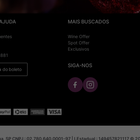
 AJUDA
MAIS BUSCADOS
uentes
Wine Offer
Spot Offer
Exclusivos
8881
SIGA-NOS
a do boleto
nga, SP CNPJ : 02.780.640.0001-97 | I.Estadual : 149457821117 © 