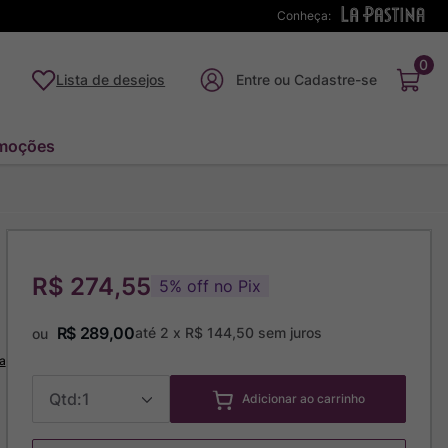
Conheça:
0
Lista de desejos
moções
R$ 274,55
5
%
off no Pix
R$
289
,
00
até
2
x
R$
144
,
50
sem juros
ou
a
1
Adicionar ao carrinho