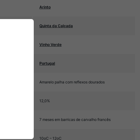
Arinto
Quinta da Calçada
Vinho Verde
Portugal
Amarelo palha com reflexos dourados
12,0%
7 meses em barricas de carvalho francês
10oC – 12oC