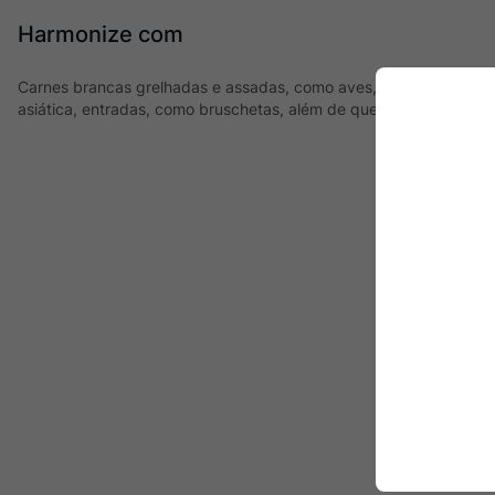
Harmonize com
Carnes brancas grelhadas e assadas, como aves, pescados e frut
asiática, entradas, como bruschetas, além de queijos como burra