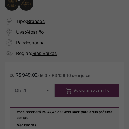
Tipo
:
Brancos
Uva
:
Albariño
País
:
Espanha
Região
:
Rias Baixas
R$
949
,
00
ou
até
6
x
R$
158
,
16
sem juros
1
Adicionar ao carrinho
Você receberá R$
47,45
de Cash Back para a sua próxima
compra.
Ver regras