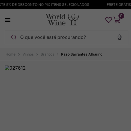
E 5% DE DESCONTO NO PIX ITENS SELECIONADOS
FRETE GRÁTIS A
0
O que você está procurando?
Termos mais buscados
Vinhos
Brancos
Pazo Barrantes Albarino
Maçanita
1
º
Pinot Noir
2
º
Barolo
3
º
Garzon
4
º
Chablis
5
º
Bodega Garzon
6
º
Pacalet
7
º