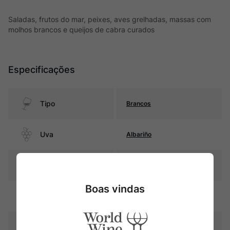
Saladas, frutos do mar, peixes, aves grelhadas, massas com
molhos brancos e queijos de cabra curados
Especificações
Tipo
Brancos
Uva
Albariño
Produtor
Marques de Murrieta
Boas vindas
Região
Rias Baixas
Pais
Espanha