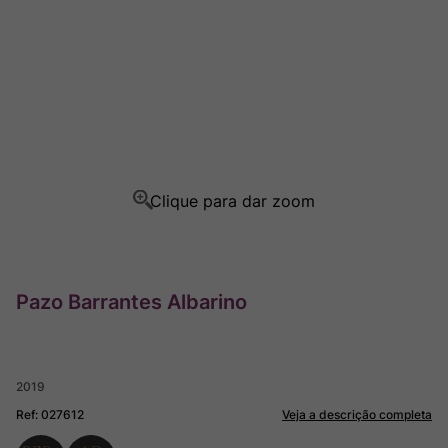
Ver Sacrum
8
º
Rocim
9
º
Champagne
10
º
Pazo Barrantes Albarino
2019
Ref
:
027612
Veja a descrição completa