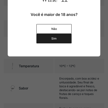
Amarelo palha com reflexos
Cor
Você é maior de 18 anos?
dourados
Graduação Alcóoli
13%
Não
ca
Sim
7 meses em barricas de
acácia (15%) e a outra parte
Amadurecimento
em tanques de inox, além de
16 meses em garrafa
Temperatura
10ºC – 12ºC
Encorpado, com boa acidez e
untuosidade. Seu final de
boca é agradável e fresco,
Sabor
destacando-se por notas de
frutas de caroço e toques
florais.