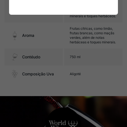
Leve, com ótima acidez e
final marcado por frutas
Sabor
brancas e cítricas, notas
minerais e toques herbáceos.
Frutas cítricas, como limão,
frutas brancas, como maçãs
Aroma
verdes, além de notas
herbáceas e toques minerais.
Contéudo
750 ml
Composição Uva
Aligoté