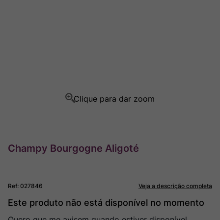
Ver Sacrum
8
º
Rocim
9
º
Champagne
10
º
Champy Bourgogne Aligoté
Ref
:
027846
Veja a descrição completa
Este produto não está disponível no momento
Quero que me avisem quando estiver disponível