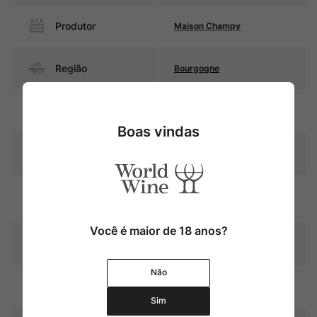
Produtor
Maison Champy
Região
Bourgogne
Pais
França
Boas vindas
Amarelo palha com reflexos
Cor
esverdeados
Graduação Alcóoli
12,0%
ca
Você é maior de 18 anos?
Amadurecimento
Sem estágio em carvalho
Não
Temperatura
10ºC – 12ºC
Sim