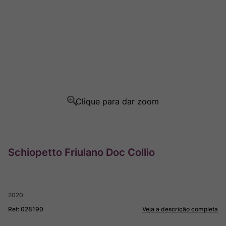
Champagne
8
º
Rocim
9
º
Ver Sacrum
10
º
Schiopetto Friulano Doc Collio
2020
Ref
:
028190
Veja a descrição completa