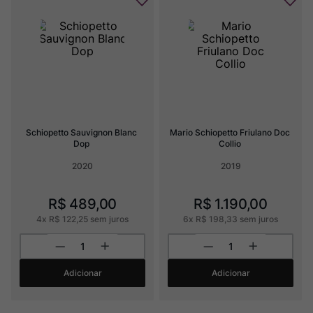
Schiopetto Sauvignon Blanc 
Mario Schiopetto Friulano Doc 
Dop
Collio
2020
2019
R$
489
,
00
R$
1
.
190
,
00
4
x
R$
122
,
25
sem juros
6
x
R$
198
,
33
sem juros
Adicionar
Adicionar