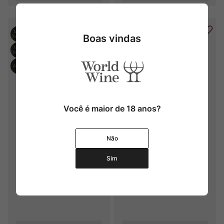
Boas vindas
Você é maior de 18 anos?
Schiopetto Collio Sauvignon 
Schiopetto Collio Friulano DOC
DOC
Não
2019
2017
Sim