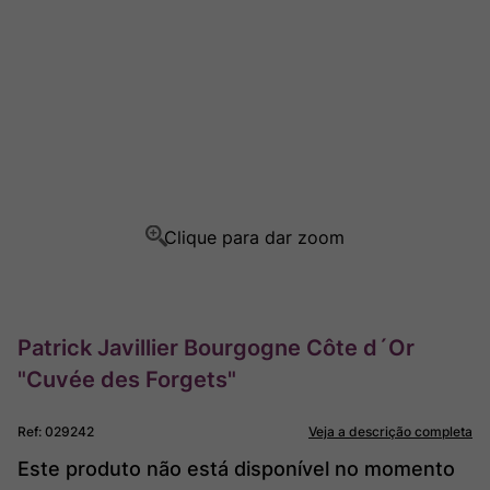
Rocim
8
º
Ver Sacrum
9
º
Champagne
10
º
Patrick Javillier Bourgogne Côte d´Or
"Cuvée des Forgets"
Ref
:
029242
Veja a descrição completa
Este produto não está disponível no momento