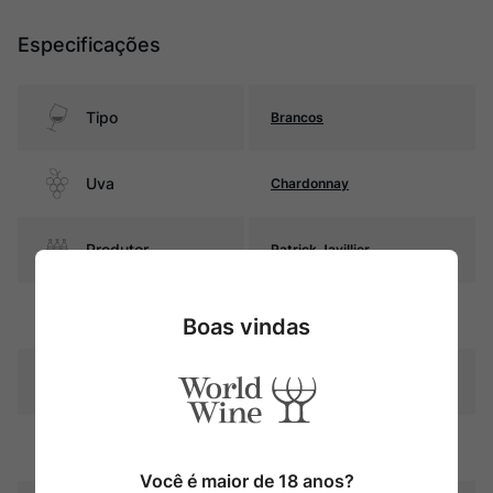
Especificações
Tipo
Brancos
Uva
Chardonnay
Produtor
Patrick Javillier
Região
Bourgogne
Boas vindas
Pais
França
Amarelo palha com reflexos
Cor
dourados
Você é maior de 18 anos?