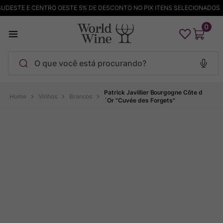
DESTE E CENTRO OESTE 5% DE DESCONTO NO PIX ITENS SELECIONADOS
0
O que você está procurando?
Termos mais buscados
Patrick Javillier Bourgogne Côte d
Vinhos
Brancos
´Or "Cuvée des Forgets"
Maçanita
1
º
Pinot Noir
2
º
Barolo
3
º
Chablis
4
º
Bodega Garzon
5
º
Garzon
6
º
Pacalet
7
º