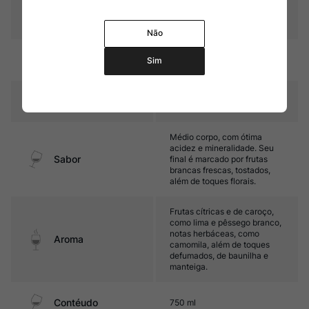
Graduação Alcóoli
13,0%
ca
Não
17 a 18 meses em barricas de
Amadurecimento
Sim
carvalho (parte do vinho)
Temperatura
10ºC – 12ºC
Médio corpo, com ótima
acidez e mineralidade. Seu
Sabor
final é marcado por frutas
brancas frescas, tostados,
além de toques florais.
Frutas cítricas e de caroço,
como lima e pêssego branco,
notas herbáceas, como
Aroma
camomila, além de toques
defumados, de baunilha e
manteiga.
Contéudo
750 ml