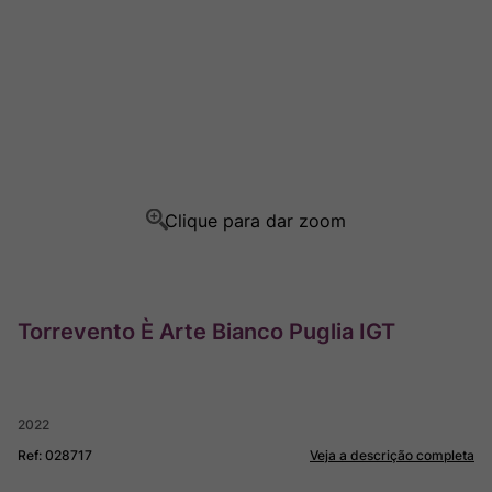
Rocim
8
º
Ver Sacrum
9
º
Champagne
10
º
Torrevento È Arte Bianco Puglia IGT
2022
Ref
:
028717
Veja a descrição completa