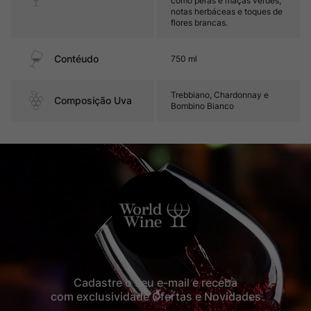
como peras e maçãs verdes,
notas herbáceas e toques de
flores brancas.
Contéudo
750 ml
Trebbiano, Chardonnay e
Composição Uva
Bombino Bianco
Cadastre o seu e-mail e receba
com exclusividade Ofertas e Novidades