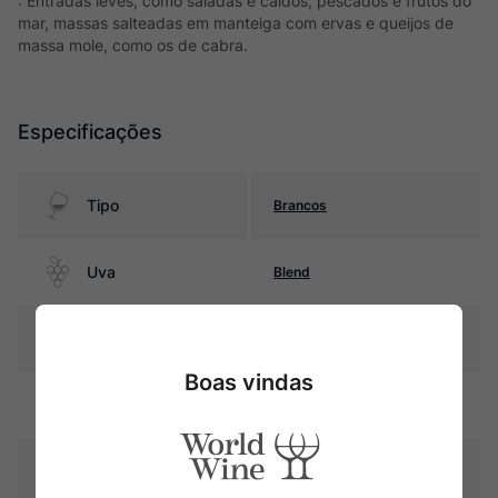
: Entradas leves, como saladas e caldos, pescados e frutos do
mar, massas salteadas em manteiga com ervas e queijos de
massa mole, como os de cabra.
Especificações
Tipo
Brancos
Uva
Blend
Produtor
Torrevento
Boas vindas
Região
Puglia
Pais
Itália