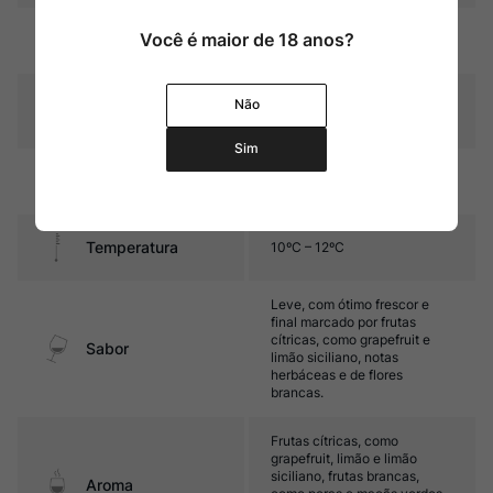
Amarelo palha com reflexos
Você é maior de 18 anos?
Cor
esverdeados
Graduação Alcóoli
Não
11,5%
ca
Sim
3 meses de afinamento em
Amadurecimento
garrafa.
Temperatura
10ºC – 12ºC
Leve, com ótimo frescor e
final marcado por frutas
cítricas, como grapefruit e
Sabor
limão siciliano, notas
herbáceas e de flores
brancas.
Frutas cítricas, como
grapefruit, limão e limão
siciliano, frutas brancas,
Aroma