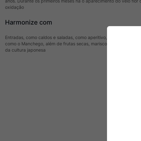
anos. Durante os primeiros meses há o aparecimento do veio flor 
oxidação
Harmonize com
Entradas, como caldos e saladas, como aperitivo, acompanhando 
como o Manchego, além de frutas secas, mariscos, preparações 
da cultura japonesa