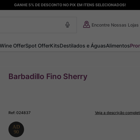
GANHE 5% DE DESCONTO NO PIX EM ITENS SELECIONADOS!
Encontre Nossas Lojas
Wine Offer
Spot Offer
Kits
Destilados e Águas
Alimentos
Pro
Barbadillo Fino Sherry
Ref
:
024837
Veja a descrição complet