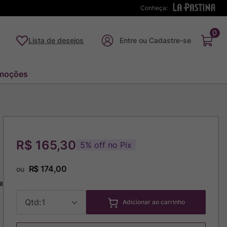
Conheça:
0
Lista de desejos
moções
R$ 165,30
5
%
off no Pix
R$
174
,
00
ou
a
1
Adicionar ao carrinho