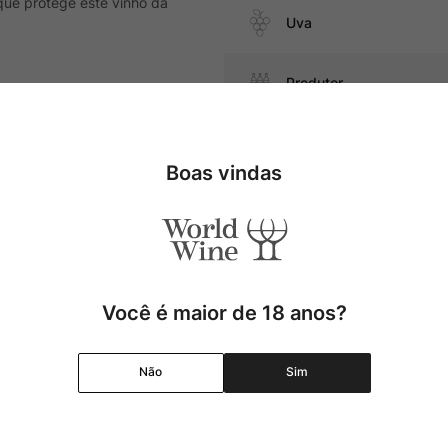
que protege este vinho da
Uva
Produtor
presunto cru e queijos curados,
a base de pescados, e pratos
Região
Boas vindas
Pais
Cor
Você é maior de 18 anos?
Graduação Alcóolica
Não
Sim
Amadurecimento
Temperatura