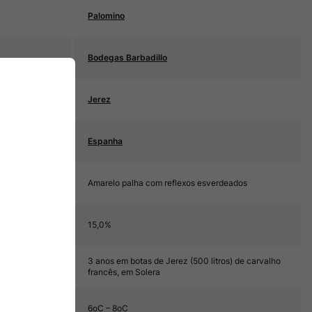
Palomino
Bodegas Barbadillo
Jerez
Espanha
Amarelo palha com reflexos esverdeados
15,0%
3 anos em botas de Jerez (500 litros) de carvalho
francês, em Solera
6oC – 8oC