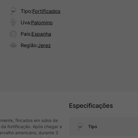
Tipo
:
Fortificados
Uva
:
Palomino
País
:
Espanha
Região
:
Jerez
Especificações
mente, fincados em solos de
 da fortificação. Após chegar a
Tipo
carvalho americano, durante 3