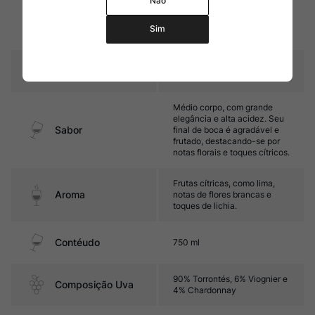
processo 40% do vinho
Não
Amadurecimento
amadurece 6 meses em
barricas usadas de carvalho
Sim
francês.
Temperatura
8ºC – 10ºC
Médio corpo, com grande
elegância e alta acidez. Seu
Sabor
final de boca é agradável e
frutado, destacando-se por
notas florais e toques cítricos.
Frutas cítricas, como lima,
Aroma
notas de flores brancas e
toques de lichia.
Contéudo
750 ml
90% Torrontés, 6% Viognier e
Composição Uva
4% Chardonnay