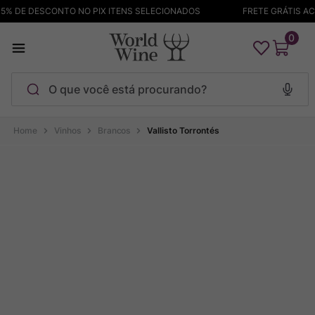
% DE DESCONTO NO PIX ITENS SELECIONADOS
FRETE GRÁTIS ACIM
0
O que você está procurando?
Termos mais buscados
Vinhos
Brancos
Vallisto Torrontés
Maçanita
1
º
Pinot Noir
2
º
Barolo
3
º
Garzon
4
º
Chablis
5
º
Bodega Garzon
6
º
Pacalet
7
º