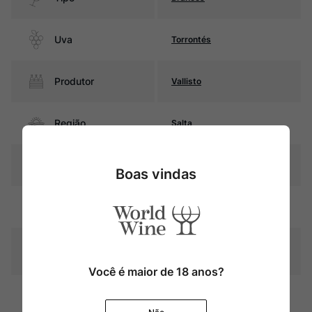
Uva
Torrontés
Produtor
Vallisto
Região
Salta
Pais
Argentina
Boas vindas
Amarelo palha com reflexos
Cor
esverdeados.
Graduação Alcóoli
12,0%
ca
Você é maior de 18 anos?
6 meses em contato com as
borras finas, após este