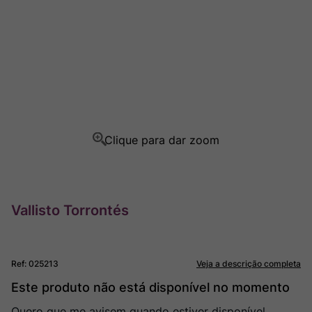
Ver Sacrum
8
º
Rocim
9
º
Champagne
10
º
Vallisto Torrontés
Ref
:
025213
Veja a descrição completa
Este produto não está disponível no momento
Quero que me avisem quando estiver disponível