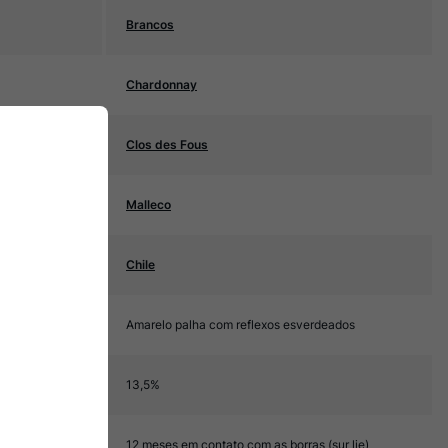
Brancos
Chardonnay
Clos des Fous
Malleco
Chile
Amarelo palha com reflexos esverdeados
13,5%
12 meses em contato com as borras (sur lie)