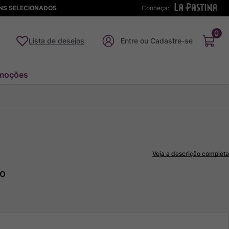
ENS SELECIONADOS
Conheça:
0
Lista de desejos
moções
Veja a descrição completa
to