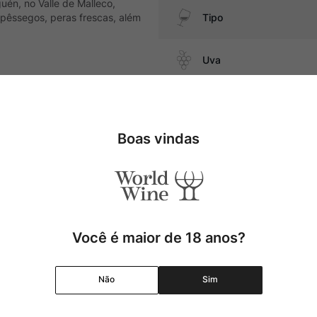
guén, no Valle de Malleco,
 pêssegos, peras frescas, além
Tipo
Uva
molhos brancos e queijos de
Produtor
Boas vindas
Região
Pais
Cor
Você é maior de 18 anos?
Graduação Alcóolica
Não
Sim
Amadurecimento