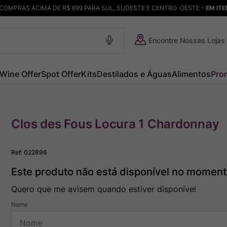
COMPRAS ACIMA DE R$ 699 PARA SUL, SUDESTE E CENTRO-OESTE -
EM IT
Encontre Nossas Lojas
Wine Offer
Spot Offer
Kits
Destilados e Águas
Alimentos
Pro
Clos des Fous Locura 1 Chardonnay
Ref
:
022896
Este produto não está disponível no momen
Quero que me avisem quando estiver disponível