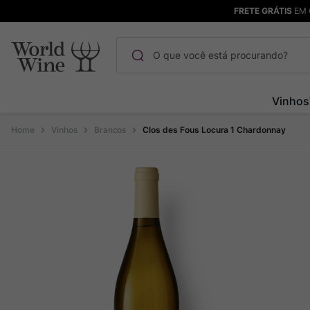
FRETE GRÁTIS
EM 
O que você está procurando?
Termos mais buscados
Vinhos
Maçanita
1
º
Vinhos
Brancos
Clos des Fous Locura 1 Chardonnay
Pinot Noir
2
º
Barolo
3
º
Chablis
4
º
Bodega Garzon
5
º
Garzon
6
º
Pacalet
7
º
Rocim
8
º
Ver Sacrum
9
º