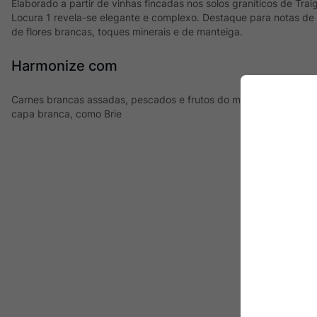
Elaborado a partir de vinhas fincadas nos solos graníticos de Trai
Locura 1 revela-se elegante e complexo. Destaque para notas de
de flores brancas, toques minerais e de manteiga.
Harmonize com
Carnes brancas assadas, pescados e frutos do mar, massas com 
capa branca, como Brie