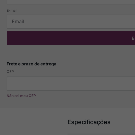
E
CEP
Não sei meu CEP
Especificações