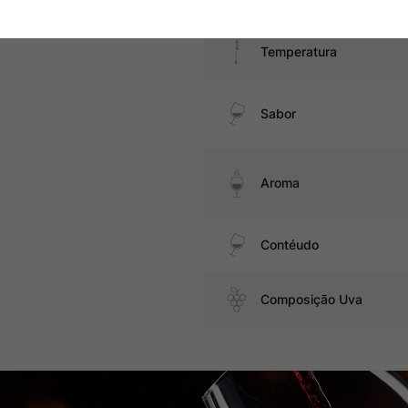
Temperatura
Sabor
Aroma
Contéudo
Composição Uva