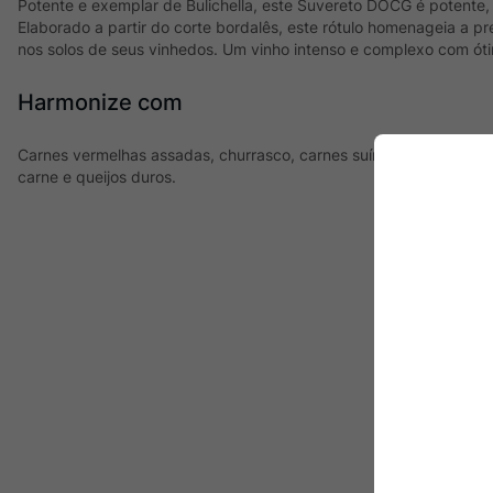
Potente e exemplar de Bulichella, este Suvereto DOCG é potente, 
Elaborado a partir do corte bordalês, este rótulo homenageia a 
nos solos de seus vinhedos. Um vinho intenso e complexo com ót
Harmonize com
Carnes vermelhas assadas, churrasco, carnes suínas, cordeiro, 
carne e queijos duros.