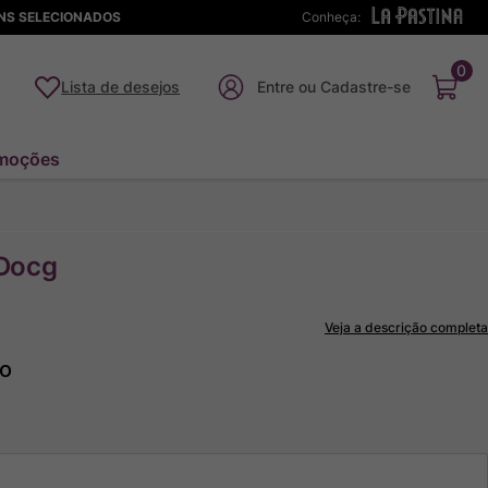
ENS SELECIONADOS
Conheça:
0
Lista de desejos
moções
 Docg
Veja a descrição completa
to