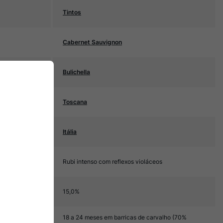
Tintos
Cabernet Sauvignon
Bulichella
Toscana
Itália
Rubi intenso com reflexos violáceos
15,0%
18 a 24 meses em barricas de carvalho (70%