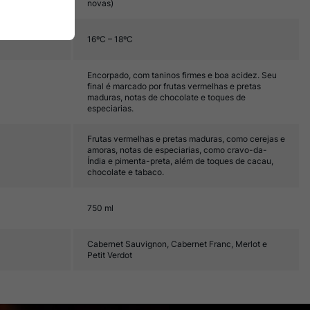
novas)
16ºC – 18ºC
Encorpado, com taninos firmes e boa acidez. Seu
final é marcado por frutas vermelhas e pretas
maduras, notas de chocolate e toques de
especiarias.
Frutas vermelhas e pretas maduras, como cerejas e
amoras, notas de especiarias, como cravo-da-
Índia e pimenta-preta, além de toques de cacau,
chocolate e tabaco.
750 ml
Cabernet Sauvignon, Cabernet Franc, Merlot e
Petit Verdot