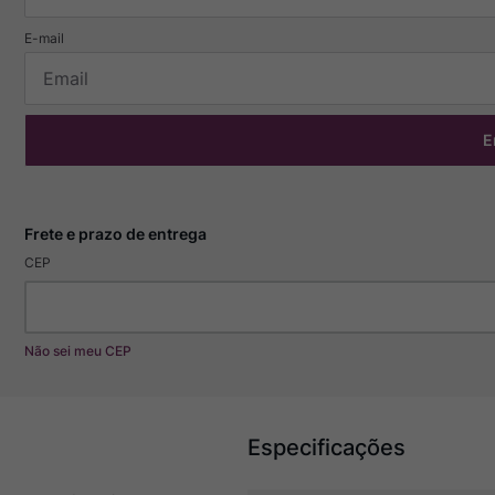
E
CEP
Não sei meu CEP
Especificações