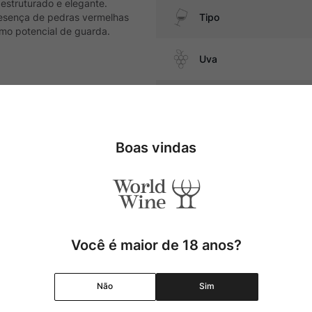
estruturado e elegante.
presença de pedras vermelhas
Tipo
imo potencial de guarda.
Uva
além de massas com ragu de
Produtor
Região
Boas vindas
Pais
Cor
Você é maior de 18 anos?
Graduação Alcóolica
Não
Sim
Amadurecimento