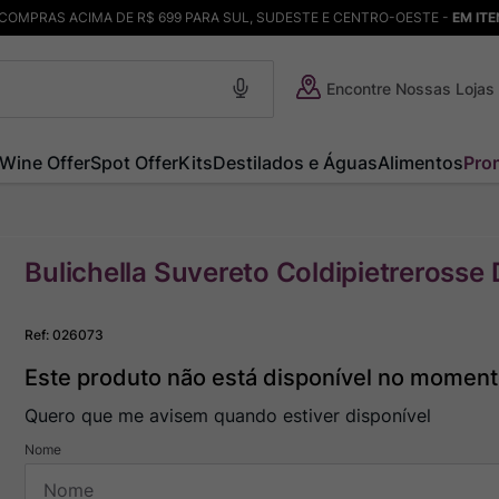
COMPRAS ACIMA DE R$ 699 PARA SUL, SUDESTE E CENTRO-OESTE -
EM IT
Encontre Nossas Lojas
Wine Offer
Spot Offer
Kits
Destilados e Águas
Alimentos
Pro
Bulichella Suvereto Coldipietrerosse
Ref
:
026073
Este produto não está disponível no momen
Quero que me avisem quando estiver disponível