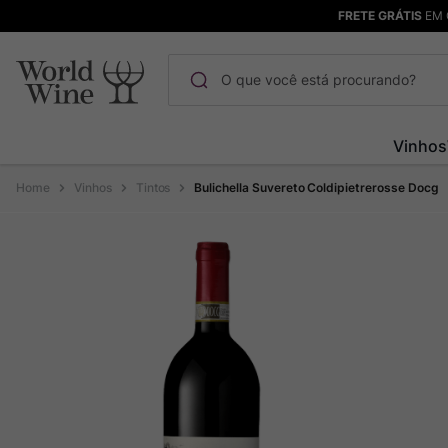
FRETE GRÁTIS
EM 
O que você está procurando?
Termos mais buscados
Vinhos
Maçanita
1
º
Vinhos
Tintos
Bulichella Suvereto Coldipietrerosse Docg
Pinot Noir
2
º
Barolo
3
º
Chablis
4
º
Bodega Garzon
5
º
Garzon
6
º
Pacalet
7
º
Rocim
8
º
Ver Sacrum
9
º