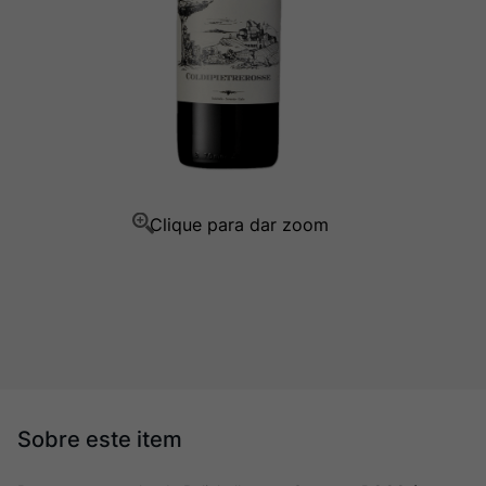
Champagne
10
º