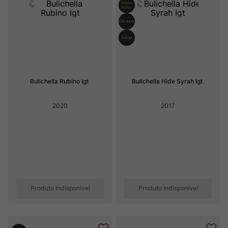
Ver Sacrum
8
º
Rocim
9
º
Champagne
10
º
Bulichella Rubino Igt
Bulichella Hide Syrah Igt
2020
2017
Produto Indisponível
Produto Indisponível