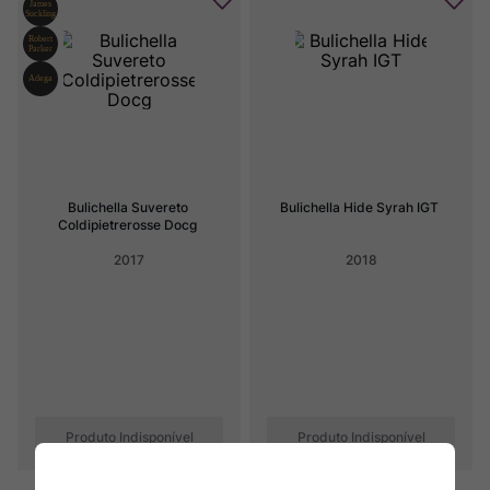
Bulichella Suvereto 
Bulichella Hide Syrah IGT
Coldipietrerosse Docg
2017
2018
Produto Indisponível
Produto Indisponível