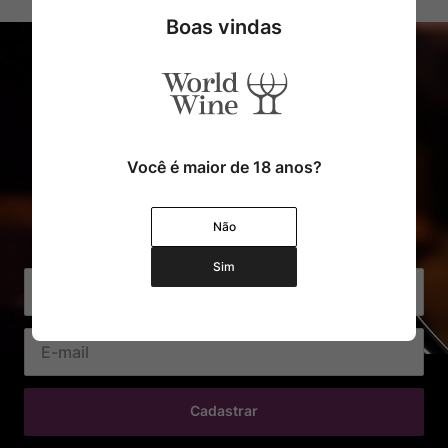
Boas vindas
Você é maior de 18 anos?
Cadastre o seu e-mail e receba
Não
com exclusividade Ofertas e Novidades
Sim
Cadastrar