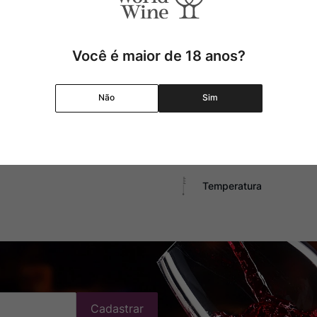
Produtor
Você é maior de 18 anos?
Região
Não
Sim
Pais
Graduação Alcóolica
Temperatura
Cadastrar