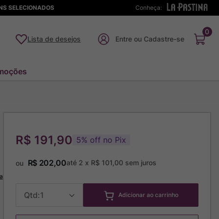
ENS SELECIONADOS
Conheça:
0
Lista de desejos
moções
R$ 191,90
5
%
off no Pix
R$
202
,
00
até
2
x
R$
101
,
00
sem juros
ou
a
1
Adicionar ao carrinho