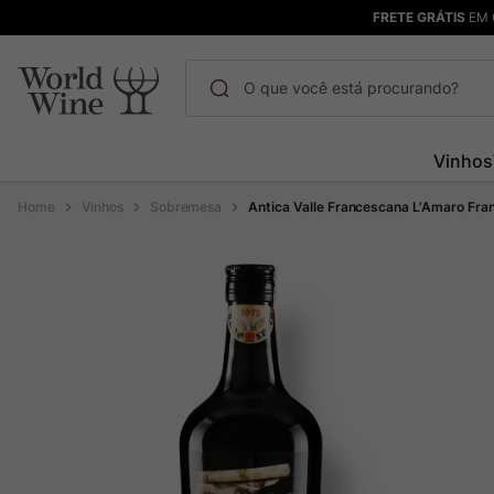
FRETE GRÁTIS
EM 
O que você está procurando?
Termos mais buscados
Vinhos
Maçanita
1
º
Vinhos
Sobremesa
Antica Valle Francescana L'Amaro Fr
Pinot Noir
2
º
Barolo
3
º
Garzon
4
º
Chablis
5
º
Pacalet
6
º
Bodega Garzon
7
º
Ver Sacrum
8
º
Rocim
9
º