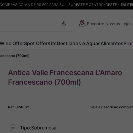
COMPRAS ACIMA DE R$ 699 PARA SUL, SUDESTE E CENTRO-OESTE -
EM IT
Encontre Nossas Lojas
Wine Offer
Spot Offer
Kits
Destilados e Águas
Alimentos
Pro
ancescano (700ml)
Antica Valle Francescana L'Amaro
Francescano (700ml)
Ref
:
024062
Veja a descrição complet
Tipo
:
Sobremesa