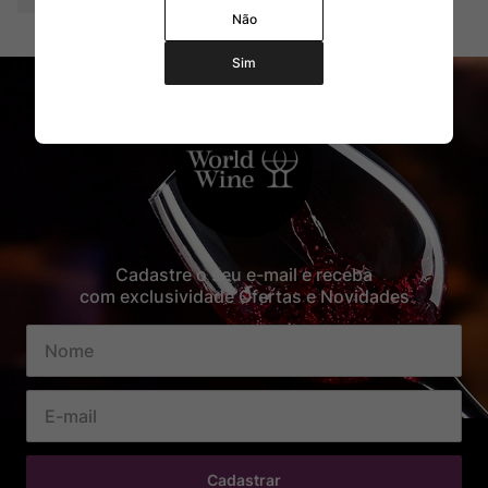
Não
Sim
Cadastre o seu e-mail e receba
com exclusividade Ofertas e Novidades
Cadastrar