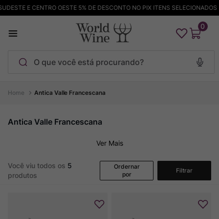
UDESTE E CENTRO OESTE 5% DE DESCONTO NO PIX ITENS SELECIONADOS
0
O que você está procurando?
Termos mais buscados
Antica Valle Francescana
Maçanita
1
º
Antica Valle Francescana
Pinot Noir
2
º
Ver Mais
Bodega Garzon
3
º
Garzon
4
º
Você viu todos os
5
Ordernar
Filtrar
por
produtos
Chablis
5
º
Barolo
6
º
Pacalet
7
º