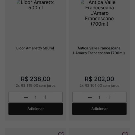
Champagne
8
º
Rocim
9
º
Ver Sacrum
10
º
Licor Amaretto 500ml
Antica Valle Francescana 
L'Amaro Francescano (700ml)
R$
238
,
00
R$
202
,
00
2
x
R$
119
,
00
sem juros
2
x
R$
101
,
00
sem juros
Adicionar
Adicionar