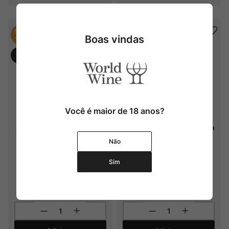
50%
Boas vindas
OFF
Você é maior de 18 anos?
Bisquertt La Joya Single 
Bisquertt La Joya Gran Reserva 
Vineyard Cabernet Sauvignon
Cabernet Sauvignon
Não
2022
2022
Sim
R$
198
,
00
R$
99
,
00
R$
132
,
00