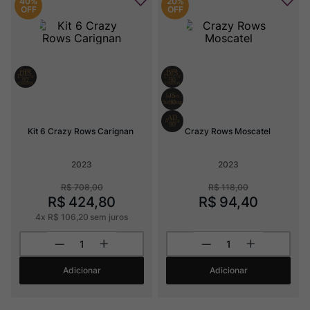
40%
20%
OFF
OFF
Kit 6 Crazy Rows Carignan
Crazy Rows Moscatel
2023
2023
R$
708
,
00
R$
118
,
00
R$
424
,
80
R$
94
,
40
4
x
R$
106
,
20
sem juros
Adicionar
Adicionar