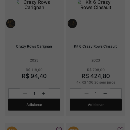
Ver Sacrum
8
º
Champagne
9
º
Rocim
10
º
Crazy Rows Carignan
Kit 6 Crazy Rows Cinsault
2023
2023
R$
118
,
00
R$
708
,
00
R$
94
,
40
R$
424
,
80
4
x
R$
106
,
20
sem juros
Adicionar
Adicionar