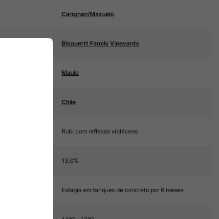
Carignan/Mazuelo
Bisquertt Family Vineyards
Maule
Chile
Rubi com reflexos violáceos
13,0%
Estagia em tanques de concreto por 6 meses