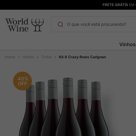
FRETE GRÁTIS
EM 
O que você está procurando?
Termos mais buscados
Vinhos
Maçanita
1
º
Vinhos
Tintos
Kit 6 Crazy Rows Carignan
Bodega Garzon
2
º
Pinot Noir
3
º
40%
OFF
Barolo
4
º
Pacalet
5
º
Garzon
6
º
Chablis
7
º
Champagne
8
º
Rocim
9
º