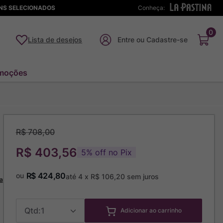
ENS SELECIONADOS
Conheça:
0
Lista de desejos
moções
R$
708
,
00
R$ 403,56
5
%
off no Pix
R$
424
,
80
ou
até
4
x
R$
106
,
20
sem juros
a
1
Adicionar ao carrinho