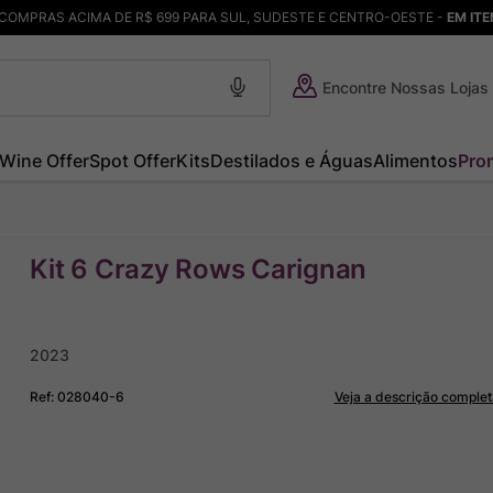
COMPRAS ACIMA DE R$ 699 PARA SUL, SUDESTE E CENTRO-OESTE -
EM IT
Encontre Nossas Lojas
Wine Offer
Spot Offer
Kits
Destilados e Águas
Alimentos
Pro
Kit 6 Crazy Rows Carignan
2023
Ref
:
028040-6
Veja a descrição complet