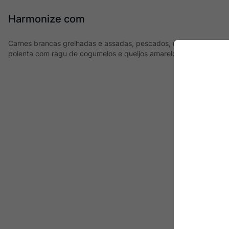
Harmonize com
Carnes brancas grelhadas e assadas, pescados, massas com molh
polenta com ragu de cogumelos e queijos amarelos