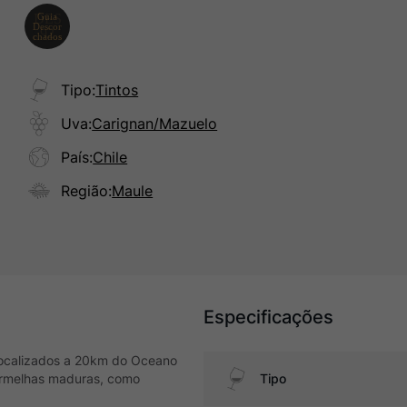
Tipo
:
Tintos
Uva
:
Carignan/Mazuelo
País
:
Chile
Região
:
Maule
Especificações
localizados a 20km do Oceano
vermelhas maduras, como
Tipo