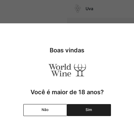
Uva
os brancos, além de vegetais,
Produtor
Região
Boas vindas
Pais
Cor
Você é maior de 18 anos?
Graduação Alcóolica
Não
Sim
Amadurecimento