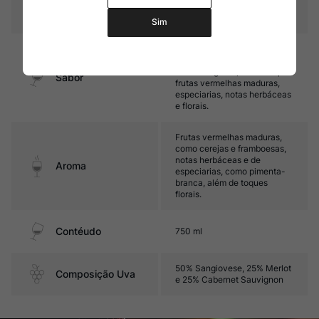
Temperatura
16ºC - 18ºC
Sim
Médio corpo, com taninos
firmes e ótima acidez. Seu
final é elegante, marcado por
Sabor
frutas vermelhas maduras,
especiarias, notas herbáceas
e florais.
Frutas vermelhas maduras,
como cerejas e framboesas,
notas herbáceas e de
Aroma
especiarias, como pimenta-
branca, além de toques
florais.
Contéudo
750 ml
50% Sangiovese, 25% Merlot
Composição Uva
e 25% Cabernet Sauvignon