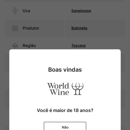
Uva
Sangiovese
Produtor
Bulichella
Região
Toscana
Pais
Itália
Boas vindas
Rubi intenso com reflexos
Cor
violáceos
Graduação Alcóoli
14,5%
ca
Você é maior de 18 anos?
Breve estágio em carvalho
Amadurecimento
(parte do vinho)
Não