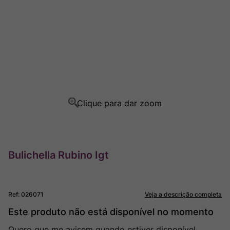
Rocim
8
º
Ver Sacrum
9
º
Champagne
10
º
Bulichella Rubino Igt
Ref
:
026071
Veja a descrição completa
Este produto não está disponível no momento
Quero que me avisem quando estiver disponível