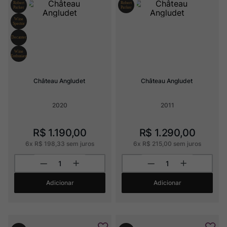
Champagne
8
º
Rocim
9
º
Ver Sacrum
10
º
Château Angludet
Château Angludet
2020
2011
R$
1
.
190
,
00
R$
1
.
290
,
00
6
x
R$
198
,
33
sem juros
6
x
R$
215
,
00
sem juros
Adicionar
Adicionar