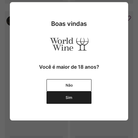
Boas vindas
Você é maior de 18 anos?
Château Angludet
Château Angludet
Não
2008
2015
Sim