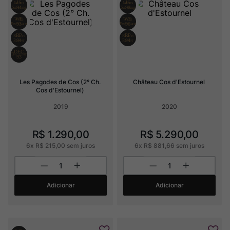
Ver Sacrum
8
º
Champagne
9
º
Rocim
10
º
Les Pagodes de Cos (2° Ch. 
Château Cos d'Estournel
Cos d'Estournel)
2019
2020
R$
1
.
290
,
00
R$
5
.
290
,
00
6
x
R$
215
,
00
sem juros
6
x
R$
881
,
66
sem juros
Adicionar
Adicionar