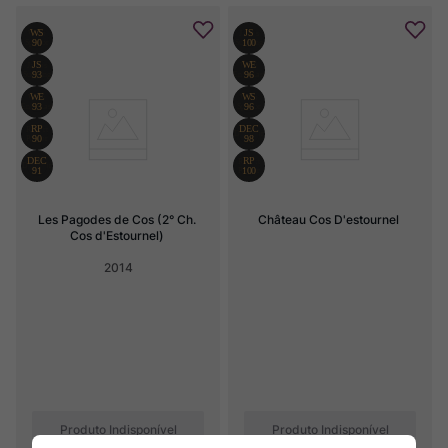
Les Pagodes de Cos (2° Ch. 
Château Cos D'estournel
Cos d'Estournel)
2014
Produto Indisponível
Produto Indisponível