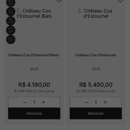
Château Cos d'Estournel Blanc
Château Cos d'Estournel
2020
2019
R$
4
.
190
,
00
R$
5
.
490
,
00
6
x
R$
698
,
33
sem juros
6
x
R$
915
,
00
sem juros
Adicionar
Adicionar