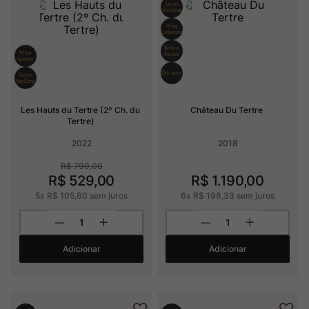
Ver Sacrum
8
º
Rocim
9
º
Champagne
10
º
Les Hauts du Tertre (2º Ch. du 
Château Du Tertre
Tertre)
2022
2018
R$
799
,
00
R$
529
,
00
R$
1
.
190
,
00
5
x
R$
105
,
80
sem juros
6
x
R$
198
,
33
sem juros
Adicionar
Adicionar