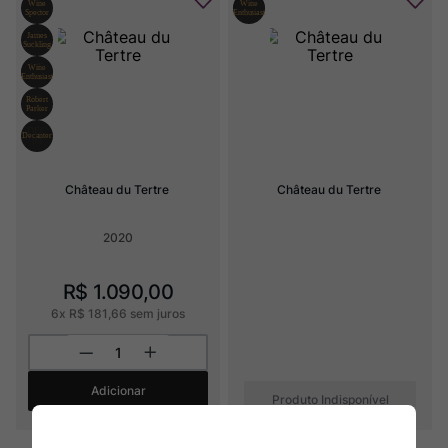
Château du Tertre
Château du Tertre
2020
R$
1
.
090
,
00
6
x
R$
181
,
66
sem juros
Adicionar
Produto Indisponível