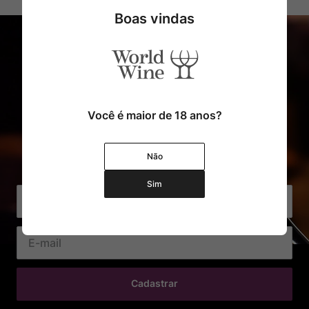
Boas vindas
Você é maior de 18 anos?
Cadastre o seu e-mail e receba
Não
com exclusividade Ofertas e Novidades
Sim
Cadastrar