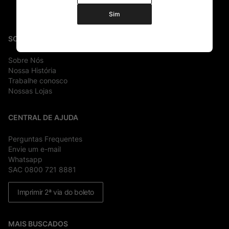
Sim
SOBRE
Sobre Nós
Nossa História
Trabalhe conosco
Nossas Lojas
CENTRAL DE AJUDA
Perguntas Frequentes
Envie um e-mail
Whatsapp
SAC 0800 721 8881
Imprimir 2ª via do boleto
MAIS BUSCADOS