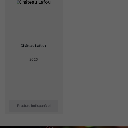
Champagne
8
º
Rocim
9
º
Ver Sacrum
10
º
Château Lafoux
2023
Produto Indisponível