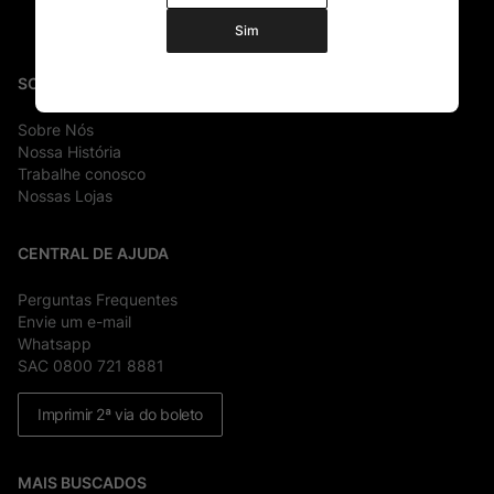
Sim
SOBRE
Sobre Nós
Nossa História
Trabalhe conosco
Nossas Lojas
CENTRAL DE AJUDA
Perguntas Frequentes
Envie um e-mail
Whatsapp
SAC 0800 721 8881
Imprimir 2ª via do boleto
MAIS BUSCADOS