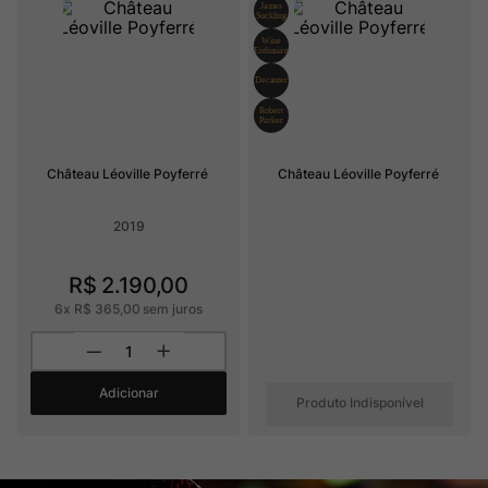
Ver Sacrum
8
º
Rocim
9
º
Champagne
10
º
Château Léoville Poyferré
Château Léoville Poyferré
2019
R$
2
.
190
,
00
6
x
R$
365
,
00
sem juros
Adicionar
Produto Indisponível