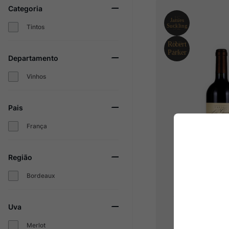
Categoria
Champagne
10
º
Tintos
Departamento
Vinhos
Pais
França
Região
Bordeaux
Chateau Les G
Uva
Merlot