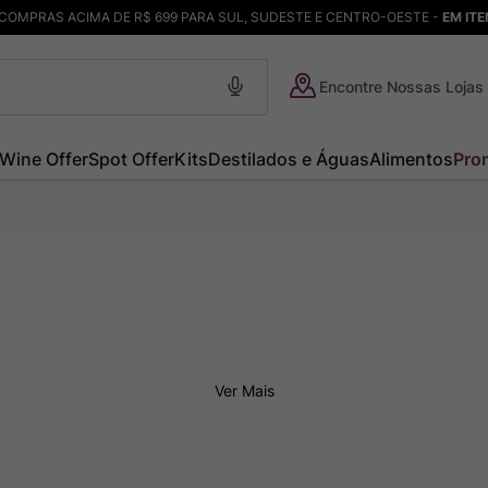
COMPRAS ACIMA DE R$ 699 PARA SUL, SUDESTE E CENTRO-OESTE -
EM IT
Encontre Nossas Lojas
Wine Offer
Spot Offer
Kits
Destilados e Águas
Alimentos
Pro
Ver Mais