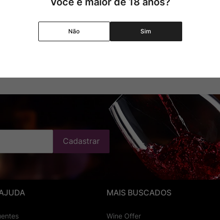
Você é maior de 18 anos?
Não
Sim
ponível
Cadastrar
 AJUDA
MAIS BUSCADOS
uentes
Wine Offer