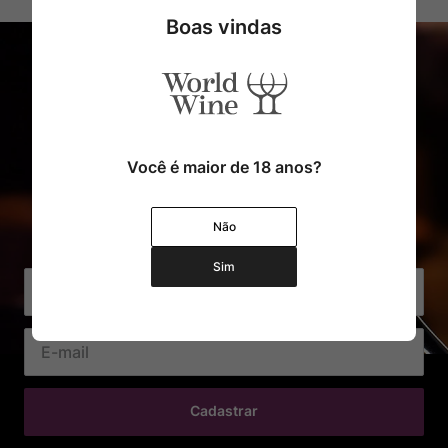
Boas vindas
Você é maior de 18 anos?
Cadastre o seu e-mail e receba
Não
com exclusividade Ofertas e Novidades
Sim
Cadastrar