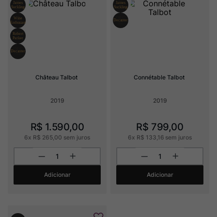
Ver Sacrum
8
º
Rocim
9
º
Champagne
10
º
Château Talbot
Connétable Talbot
2019
2019
R$
1
.
590
,
00
R$
799
,
00
6
x
R$
265
,
00
sem juros
6
x
R$
133
,
16
sem juros
Adicionar
Adicionar