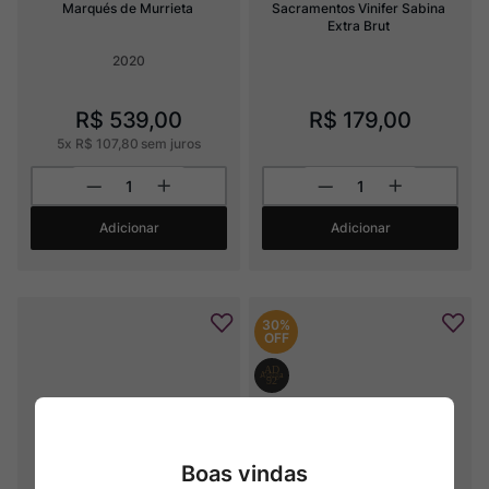
Marqués de Murrieta
Sacramentos Vinifer Sabina 
Extra Brut
2020
R$
539
,
00
R$
179
,
00
5
x
R$
107
,
80
sem juros
Adicionar
Adicionar
30%
OFF
Boas vindas