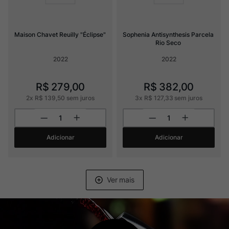
Maison Chavet Reuilly "Éclipse"
Sophenia Antisynthesis Parcela 
Rio Seco
2022
2022
R$
279
,
00
R$
382
,
00
2
x
R$
139
,
50
sem juros
3
x
R$
127
,
33
sem juros
Adicionar
Adicionar