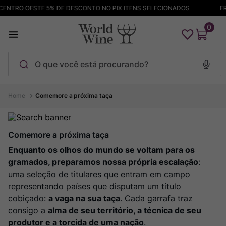
NTRO OESTE 5% DE DESCONTO NO PIX ITENS SELECIONADOS
FRETE
0
O que você está procurando?
Termos mais buscados
Comemore a próxima taça
Maçanita
1
º
Pinot Noir
2
º
Comemore a próxima taça
Barolo
Enquanto os olhos do mundo se voltam para os
3
º
gramados, preparamos nossa própria escalação
:
Garzon
4
º
uma seleção de titulares que entram em campo
Chablis
5
º
representando países que disputam um título
Bodega Garzon
cobiçado:
6
º
a vaga na sua taça
. Cada garrafa traz
consigo a
alma de seu território, a técnica de seu
Pacalet
7
º
produtor e a torcida de uma nação
.