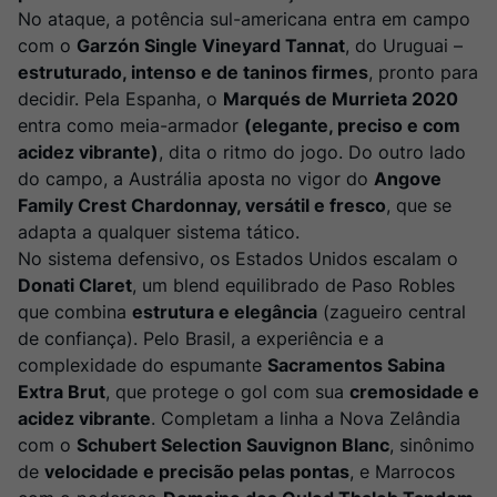
Ver Sacrum
8
º
No ataque, a potência sul-americana entra em campo
Rocim
com o
9
º
Garzón Single Vineyard Tannat
, do Uruguai –
estruturado, intenso e de taninos firmes
, pronto para
Champagne
10
º
decidir. Pela Espanha, o
Marqués de Murrieta 2020
entra como meia-armador
(elegante, preciso e com
acidez vibrante)
, dita o ritmo do jogo. Do outro lado
do campo, a Austrália aposta no vigor do
Angove
Family Crest Chardonnay, versátil e fresco
, que se
adapta a qualquer sistema tático.
No sistema defensivo, os Estados Unidos escalam o
Donati Claret
, um blend equilibrado de Paso Robles
que combina
estrutura e elegância
(zagueiro central
de confiança). Pelo Brasil, a experiência e a
complexidade do espumante
Sacramentos Sabina
Extra Brut
, que protege o gol com sua
cremosidade e
acidez vibrante
. Completam a linha a Nova Zelândia
com o
Schubert Selection Sauvignon Blanc
, sinônimo
de
velocidade e precisão pelas pontas
, e Marrocos