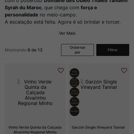
com o poderoso
Domaine des Ouled Thaleb Tandem
Syrah du Maroc
, que chega com
força e
personalidade
no meio-campo.
A escalação está feita. Agora é só brindar e torcer.
Ver Mais
Ordernar
Mostrando
8 de 13
Filtrar
por
Vinho Verde Quinta da Calçada 
Garzón Single Vineyard Tannat
Alvarinho Regional Minho