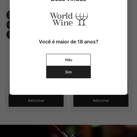
Gramona Imperial Brut
Gramona Celler Batlle Brut
Você é maior de 18 anos?
2018
2014
Não
R$
549
,
00
R$
439
,
20
R$
1
.
390
,
00
Sim
4
x
R$
109
,
80
sem juros
6
x
R$
231
,
66
sem juros
Adicionar
Adicionar