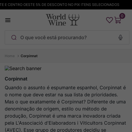
 E CENTRO OESTE 5% DE DESCONTO NO PIX ITENS SELECIONADOS
0
O que você está procurando?
Termos mais buscados
Corpinnat
Maçanita
1
º
Pinot Noir
2
º
Corpinnat
Barolo
Quando o assunto é espumante espanhol, Corpinnat é
3
º
o nome que deve estar na sua lista de prioridades.
Chablis
4
º
Mas o que exatamente é Corpinnat? Diferente de uma
Bodega Garzon
5
º
denominação de origem, estilo ou método de
Garzon
produção, Corpinnat é uma marca inovadora criada
6
º
pela L'Associació d'Elaboradors i Viticultors Corpinnat
Pacalet
7
º
(AVEC). Esse grupo de produtores decidiu se