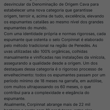
Rocim
8
º
desvincular da Denominação de Origem Cava para
Ver Sacrum
estabelecer uma nova categoria que garantisse
9
º
origem, terroir e, acima de tudo, excelência, elevando
Champagne
10
º
os espumantes catalães ao mesmo nível dos grandes
espumantes do mundo.
Com uma identidade própria e normas rigorosas, cada
espumante que ostenta o selo Corpinnat é elaborado
pelo método tradicional na região de Penedès. As
uvas utilizadas são 100% orgânicas, colhidas
manualmente e vinificadas nas instalações da vinícola,
assegurando a qualidade desde a origem. Um dos
destaques dessa categoria é o rigoroso processo de
envelhecimento: todos os espumantes passam por um
período mínimo de 18 meses na garrafa, em autólise,
com muitos ultrapassando os 60 meses, o que
contribui para a complexidade e elegância do
espumante.
Atualmente, Corpinnat abrange mais de 22 mil