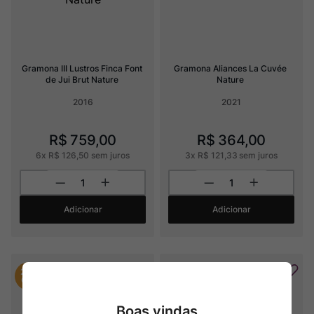
Gramona III Lustros Finca Font 
Gramona Aliances La Cuvée 
de Jui Brut Nature
Nature
2016
2021
R$
759
,
00
R$
364
,
00
6
x
R$
126
,
50
sem juros
3
x
R$
121
,
33
sem juros
Adicionar
Adicionar
20%
OFF
Boas vindas