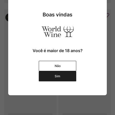
Boas vindas
Você é maior de 18 anos?
Dom. Maillard Père & Fils 
Dom. Maillard Père & Fils 
Não
Chorey Les Beaune
Bourgogne Pinot Noir
Sim
2021
2021