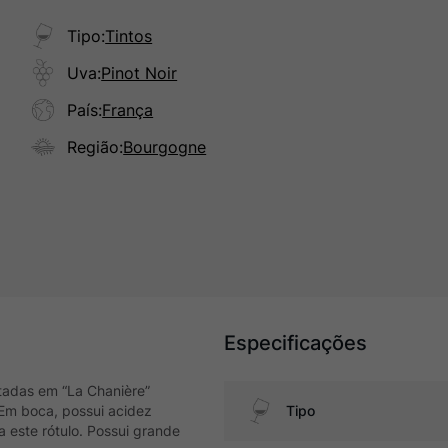
Tipo
:
Tintos
Uva
:
Pinot Noir
País
:
França
Região
:
Bourgogne
Especificações
ntadas em “La Chanière”
 Em boca, possui acidez
Tipo
a este rótulo. Possui grande