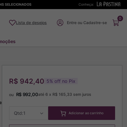
ENS SELECIONADOS
Conheça:
0
Lista de desejos
moções
R$ 942,40
5
%
off no Pix
R$
992
,
00
até
6
x
R$
165
,
33
sem juros
ou
a
1
Adicionar ao carrinho