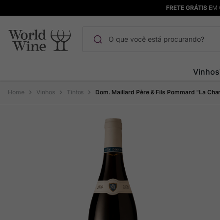
FRETE GRÁTIS
EM 
O que você está procurando?
Termos mais buscados
Vinhos
Maçanita
1
º
Vinhos
Tintos
Dom. Maillard Père & Fils Pommard "La Cha
Pinot Noir
2
º
Barolo
3
º
Garzon
4
º
Chablis
5
º
Bodega Garzon
6
º
Pacalet
7
º
Ver Sacrum
8
º
Rocim
9
º