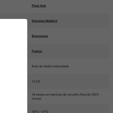
Pinot Noir
Domaine Maillard
Bourgogne
França
Rubi de média intensidade
13,5%
18 meses em barricas de carvalho francês (50%
novas)
15ºC – 17ºC