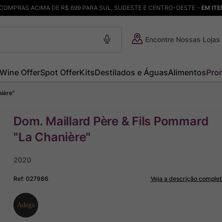
COMPRAS ACIMA DE R$ 699 PARA SUL, SUDESTE E CENTRO-OESTE -
EM IT
Encontre Nossas Lojas
Wine Offer
Spot Offer
Kits
Destilados e Águas
Alimentos
Pro
nière"
Dom. Maillard Père & Fils Pommard
"La Chanière"
2020
Ref
:
027986
Veja a descrição complet