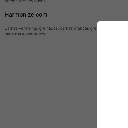
potencial de evolução.
Harmonize com
Carnes vermelhas grelhadas, carnes brancas grelhadas e cozidas
maduros e embutidos