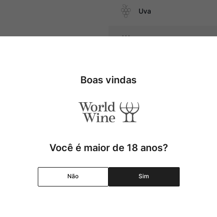
Uva
Produtor
 com vinho, além de queijos
Região
Boas vindas
Pais
Cor
Você é maior de 18 anos?
Graduação Alcóolica
Não
Sim
Amadurecimento
Temperatura