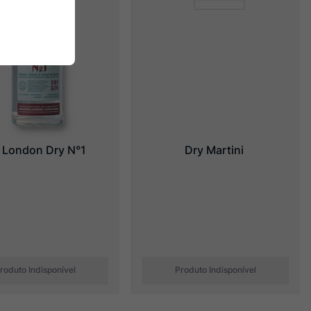
 London Dry N°1
Dry Martini
roduto Indisponível
Produto Indisponível