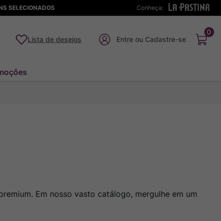
ENS SELECIONADOS
Conheça:
0
Lista de desejos
moções
o premium. Em nosso vasto catálogo, mergulhe em um