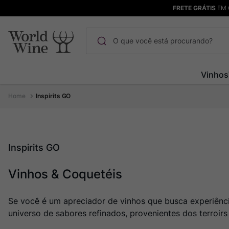
FRETE GRÁTIS
EM 
O que você está procurando?
Termos mais buscados
Vinhos
Maçanita
1
º
Inspirits GO
Pinot Noir
2
º
Bodega Garzon
3
º
Garzon
4
º
Inspirits GO
Chablis
5
º
Vinhos & Coquetéis
Barolo
6
º
Pacalet
7
º
Se você é um apreciador de vinhos que busca experiênc
Champagne
8
º
universo de sabores refinados, provenientes dos terroirs
Rocim
9
º