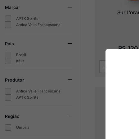
Marca
Sur L'or
APTK Spirits
Antica Valle Francescana
Pais
R$
120
Brasil
Itália
Produtor
Antica Valle Francescana
APTK Spirits
Região
Umbria