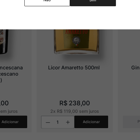
ancescana 
Licor Amaretto 500ml
Gin
cescano 
)
,
00
R$
238
,
00
em juros
2
x
R$
119
,
00
sem juros
P
Adicionar
Adicionar