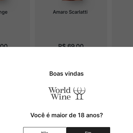
ange
Amaro Scarlatti
,
00
R$
69
,
00
Adicionar
Adicionar
Boas vindas
Você é maior de 18 anos?
Não
Sim