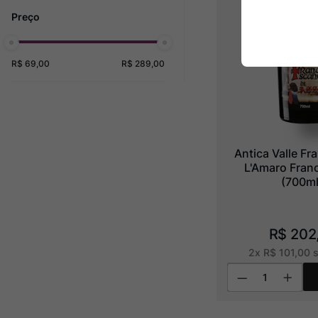
R$ 69,00
R$ 289,00
Antica Valle Fr
L'Amaro Fran
(700ml
R$
202
2
x
R$
101
,
00
s