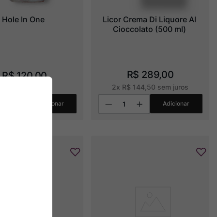
Hole In One
Licor Crema Di Liquore Al 
Cioccolato (500 ml)
R$
289
,
00
R$
120
,
00
2
x
R$
144
,
50
sem juros
Adicionar
Adicionar