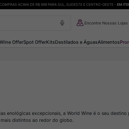
COMPRAS ACIMA DE R$ 699 PARA SUL, SUDESTE E CENTRO-OESTE -
EM IT
Encontre Nossas Lojas
Wine Offer
Spot Offer
Kits
Destilados e Águas
Alimentos
Pro
ias enológicas excepcionais, a World Wine é o seu destin
 mais distintos ao redor do globo.