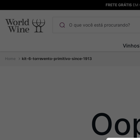
FRETE GRÁTIS
EM 
O que você está procurando?
Termos mais buscados
Vinhos
Maçanita
1
º
kit-6-torrevento-primitivo-since-1913
Pinot Noir
2
º
Bodega Garzon
3
º
Garzon
4
º
Chablis
5
º
Barolo
6
º
Oo
Pacalet
7
º
Champagne
8
º
Rocim
9
º