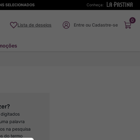
ENS SELECIONADOS
Conheça:
0
Lista de desejos
moções