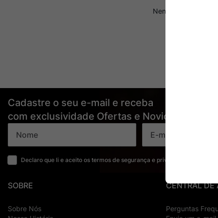
Ver Sacrum
10
º
Cadastre o seu e-mail e receba
com exclusividade Ofertas e Novidades
Declaro que li e aceito os termos de segurança e privacidade
SOBRE
CENTRAL DE
Sobre Nós
Perguntas Freq