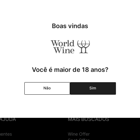
Boas vindas
Você é maior de 18 anos?
Cadastrar
Não
Sim
 AJUDA
MAIS BUSCADOS
uentes
Wine Offer