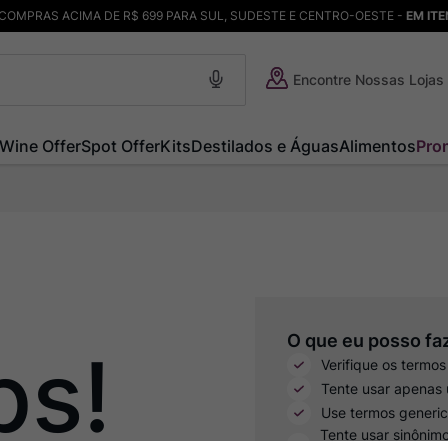
COMPRAS ACIMA DE R$ 699 PARA SUL, SUDESTE E CENTRO-OESTE -
EM IT
Encontre Nossas Lojas
Wine Offer
Spot Offer
Kits
Destilados e Águas
Alimentos
Pro
ps!