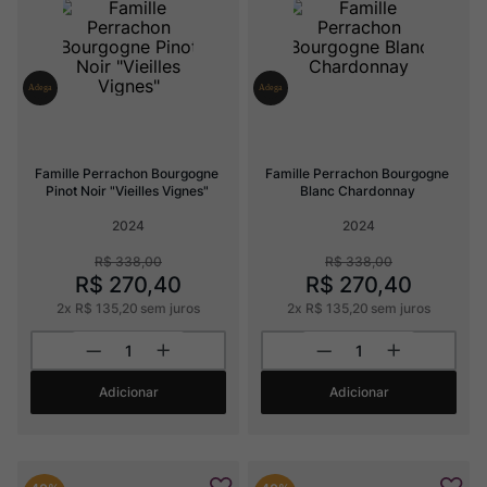
Rocim
8
º
Ver Sacrum
9
º
Champagne
10
º
Famille Perrachon Bourgogne 
Famille Perrachon Bourgogne 
Pinot Noir "Vieilles Vignes"
Blanc Chardonnay
2024
2024
R$
338
,
00
R$
338
,
00
R$
270
,
40
R$
270
,
40
2
x
R$
135
,
20
sem juros
2
x
R$
135
,
20
sem juros
Adicionar
Adicionar