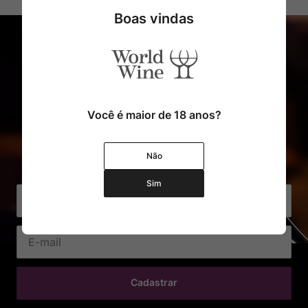
Boas vindas
Você é maior de 18 anos?
Cadastre o seu e-mail e receba
Não
com exclusividade Ofertas e Novidades
Sim
Cadastrar