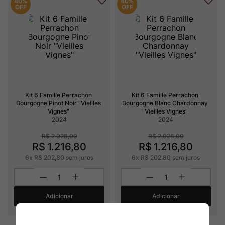
40%
40%
OFF
OFF
Kit 6 Famille Perrachon 
Kit 6 Famille Perrachon 
Bourgogne Pinot Noir "Vieilles 
Bourgogne Blanc Chardonnay 
Vignes"
"Vieilles Vignes"
2024
2024
R$
2
.
028
,
00
R$
2
.
028
,
00
R$
1
.
216
,
80
R$
1
.
216
,
80
6
x
R$
202
,
80
sem juros
6
x
R$
202
,
80
sem juros
Adicionar
Adicionar