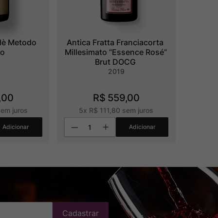
lè Metodo 
Antica Fratta Franciacorta 
co
Millesimato “Essence Rosé” 
Brut DOCG
2019
,
00
R$
559
,
00
em juros
5
x
R$
111
,
80
sem juros
Adicionar
Adicionar
Cadastrar