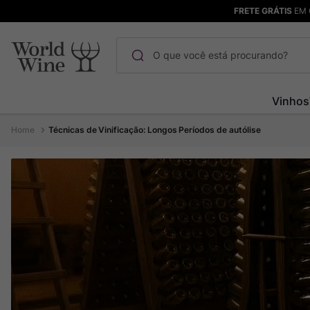
FRETE GRÁTIS
EM 
O que você está procurando?
Termos mais buscados
Vinhos
Maçanita
1
º
Técnicas de Vinificação: Longos Períodos de autólise
Pinot Noir
2
º
Barolo
3
º
Chablis
4
º
Bodega Garzon
5
º
Garzon
6
º
Pacalet
7
º
Rocim
8
º
Ver Sacrum
9
º