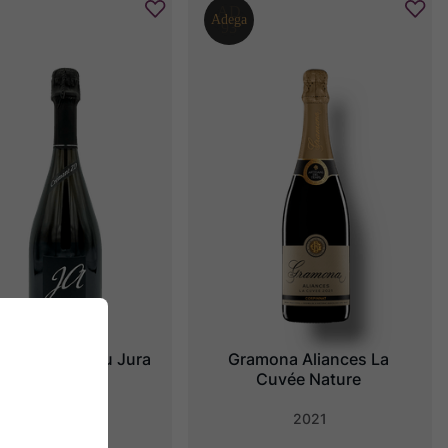
oux Crémant du Jura 
Gramona Aliances La 
Zéro Dosage
Cuvée Nature
2019
2021