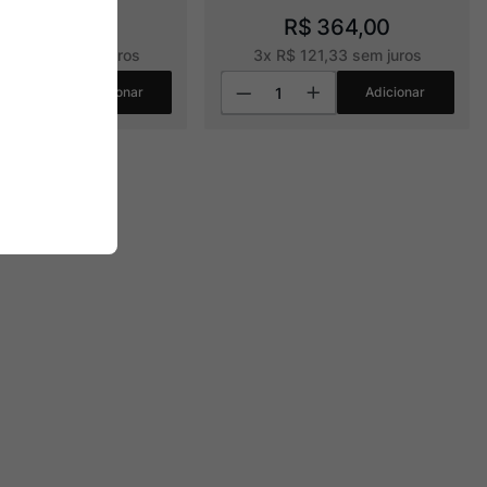
R$
499
,
00
R$
364
,
00
R$
124
,
75
sem juros
3
x
R$
121
,
33
sem juros
Adicionar
Adicionar