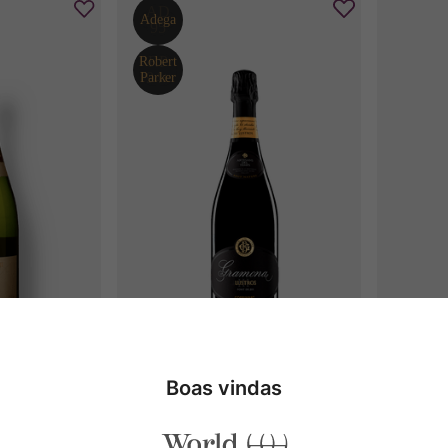
lè Metodo 
Gramona III Lustros Finca 
J. Arn
co
Font de Jui Brut Nature
Boas vindas
2016