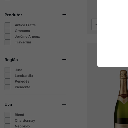
R$
829
,
R$
580
5
x
R$
116
,
06
s
Produtor
Antica Fratta
Gramona
Jérôme Arnoux
Travaglini
Região
Jura
Lombardia
Penedès
Piemonte
Uva
Blend
Chardonnay
Nebbiolo