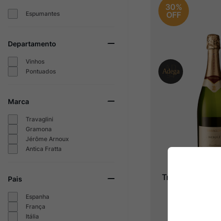
30%
Espumantes
OFF
Departamento
Vinhos
Pontuados
Marca
Travaglini
Gramona
Jérôme Arnoux
Antica Fratta
Travaglini Nebo
Pais
Classi
Espanha
2019
França
Itália