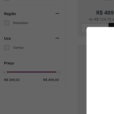
R$
499
Região
4
x
R$
124
,
75
s
Beaujolais
Uva
Gamay
R$ 299,00
R$ 499,00