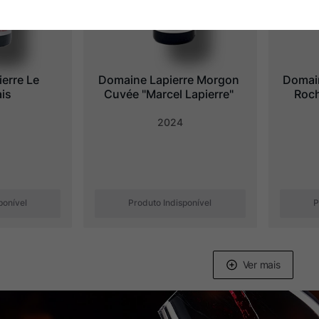
erre Le 
Domaine Lapierre Morgon 
Domain
ais
Cuvée "Marcel Lapierre"
Roch
2024
ponível
Produto Indisponível
P