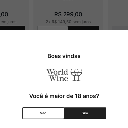
,
00
R$
299
,
00
em juros
2
x
R$
149
,
50
sem juros
P
Adicionar
Adicionar
Boas vindas
Você é maior de 18 anos?
Não
Sim