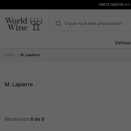
FRETE GRÁTIS
EM 
O que você está procurando?
Termos mais buscados
Vinhos
Maçanita
1
º
M. Lapierre
Pinot Noir
2
º
Barolo
3
º
Chablis
4
º
M. Lapierre
Bodega Garzon
5
º
Garzon
6
º
Pacalet
7
º
Mostrando
8 de 9
Rocim
8
º
Ver Sacrum
9
º