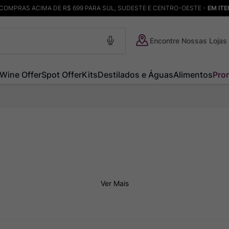
COMPRAS ACIMA DE R$ 699 PARA SUL, SUDESTE E CENTRO-OESTE -
EM IT
Encontre Nossas Lojas
Wine Offer
Spot Offer
Kits
Destilados e Águas
Alimentos
Pro
Ver Mais