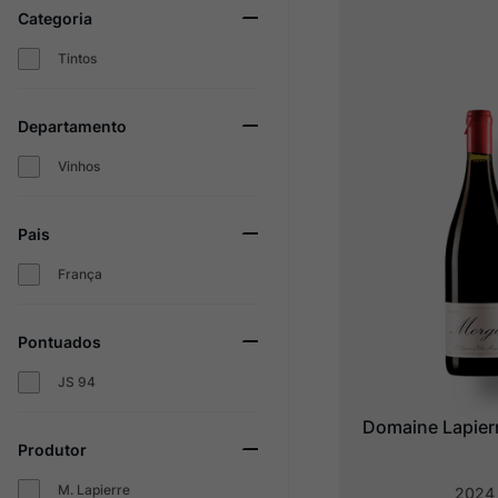
Categoria
Champagne
10
º
Tintos
Departamento
Vinhos
Pais
França
Pontuados
JS 94
Domaine Lapier
Produtor
M. Lapierre
2024