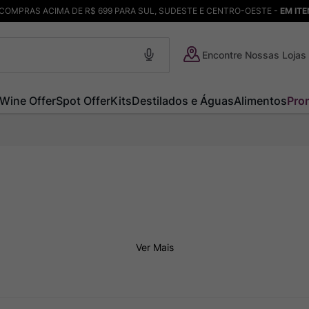
COMPRAS ACIMA DE R$ 699 PARA SUL, SUDESTE E CENTRO-OESTE -
EM IT
Encontre Nossas Lojas
Wine Offer
Spot Offer
Kits
Destilados e Águas
Alimentos
Pro
Ver Mais