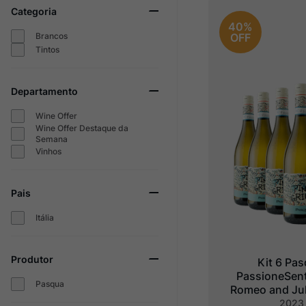
Categoria
Champagne
10
º
40%
Brancos
OFF
Tintos
Departamento
Wine Offer
Wine Offer Destaque da
Semana
Vinhos
Pais
Itália
Produtor
Kit 6 Pas
PassioneSent
Pasqua
Romeo and Juli
Grigio delle V
2023