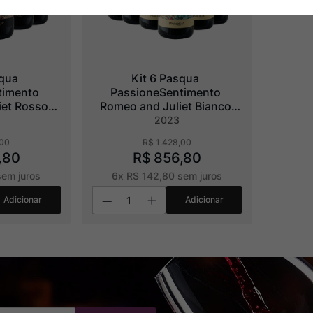
qua 
Kit 6 Pasqua 
imento 
PassioneSentimento 
et Rosso 
Romeo and Juliet Bianco 
IGT
2023
00
R$
1
.
428
,
00
,
80
R$
856
,
80
em juros
6
x
R$
142
,
80
sem juros
Adicionar
Adicionar