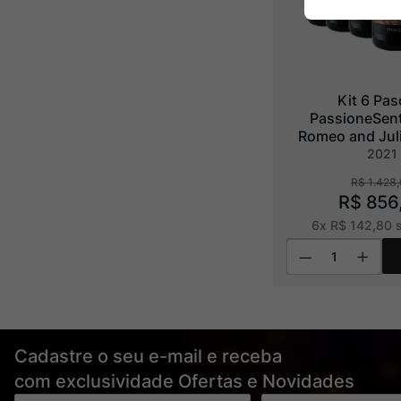
Kit 6 Pas
PassioneSent
Romeo and Juli
IGT
2021
R$
1
.
428
,
R$
856
6
x
R$
142
,
80
s
Cadastre o seu e-mail e receba
com exclusividade Ofertas e Novidades