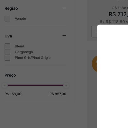
R$
1
.
188
,
Região
R$
712
Veneto
6
x
R$
118
,
80
s
Uva
Blend
Garganega
Pinot Gris/Pinot Grigio
40%
OFF
R$ 158,00
R$ 857,00