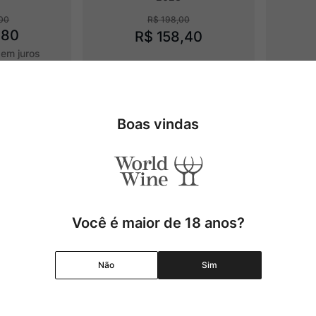
00
R$
198
,
00
,
80
R$
158
,
40
em juros
Adicionar
Adicionar
Boas vindas
40%
OFF
Você é maior de 18 anos?
Não
Sim