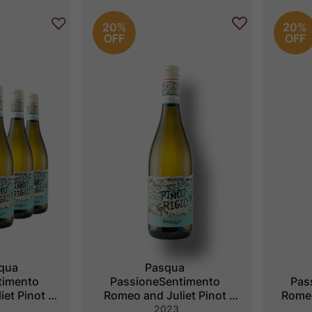
20%
20%
OFF
OFF
qua 
Pasqua 
imento 
PassioneSentimento 
Pas
et Pinot 
Romeo and Juliet Pinot 
Romeo
enezie DOC
Grigio delle Venezie DOC
2023