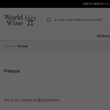
FRETE GRÁTIS
EM 
O que você está procurando?
Termos mais buscados
Vinhos
Maçanita
1
º
Pasqua
Pinot Noir
2
º
Barolo
3
º
Chablis
4
º
Pasqua
Bodega Garzon
5
º
Garzon
6
º
Pacalet
7
º
Você viu todos os
6
produtos
Rocim
8
º
Ver Sacrum
9
º