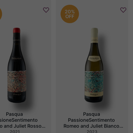
20%
OFF
Pasqua 
Pasqua 
sioneSentimento 
PassioneSentimento 
 and Juliet Rosso 
Romeo and Juliet Bianco 
IGT
IGT
2021
2023