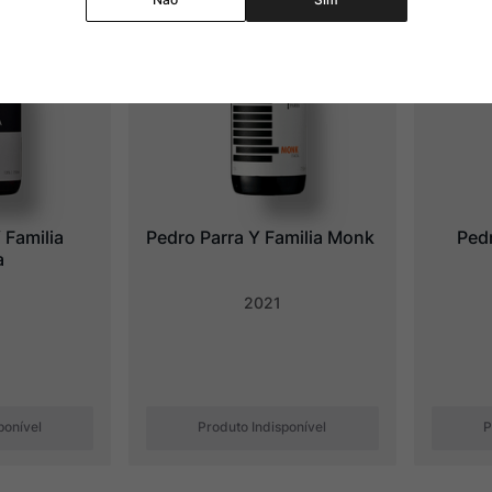
Familia 
Pedro Parra Y Familia Monk
Pedr
a
2021
ponível
Produto Indisponível
P