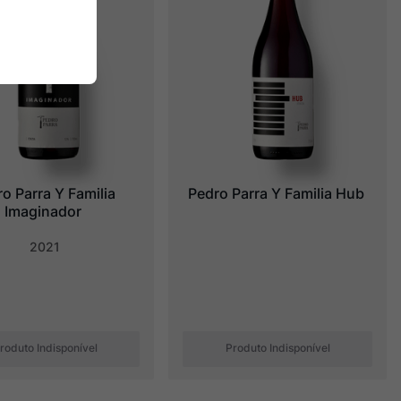
o Parra Y Familia 
Pedro Parra Y Familia Hub
Imaginador
2021
roduto Indisponível
Produto Indisponível