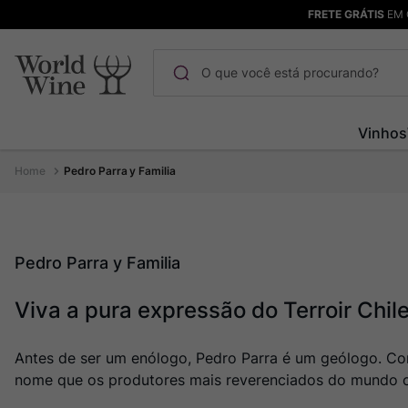
FRETE GRÁTIS
EM 
O que você está procurando?
Termos mais buscados
Vinhos
Maçanita
1
º
Pedro Parra y Familia
Pinot Noir
2
º
Barolo
3
º
Chablis
4
º
Pedro Parra y Familia
Bodega Garzon
5
º
Viva a pura expressão do Terroir Chil
Garzon
6
º
Pacalet
7
º
Antes de ser um enólogo, Pedro Parra é um geólogo. Conh
Rocim
8
º
nome que os produtores mais reverenciados do mundo c
Ver Sacrum
9
º