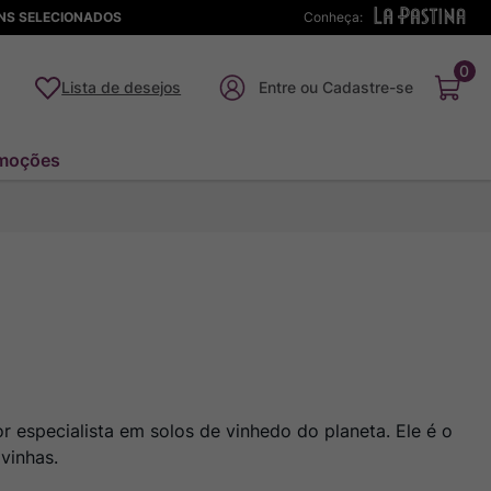
ENS SELECIONADOS
Conheça:
0
Lista de desejos
moções
 especialista em solos de vinhedo do planeta. Ele é o
vinhas.