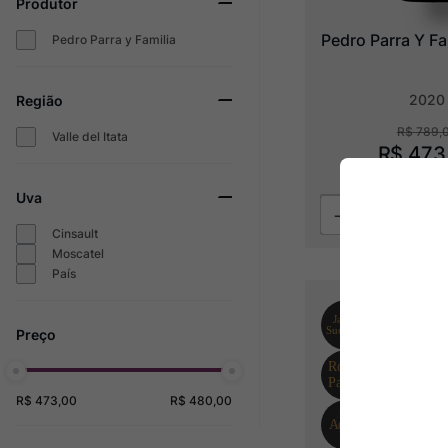
Produtor
Pedro Parra Y F
Pedro Parra y Familia
2020
Região
R$
789
,
Valle del Itata
R$
473
4
x
R$
118
,
35
s
Uva
Cinsault
Moscatel
País
R$ 473,00
R$ 480,00