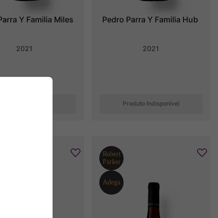
arra Y Familia Miles
Pedro Parra Y Familia Hub
2021
2021
roduto Indisponível
Produto Indisponível