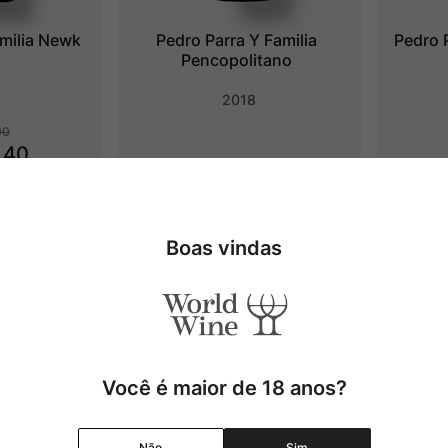
amilia Newk
Pedro Parra Y Familia 
Pedro P
Pencopolitano
2018
00
,
40
em juros
Produto Indisponível
P
Adicionar
Boas vindas
Você é maior de 18 anos?
Não
Sim