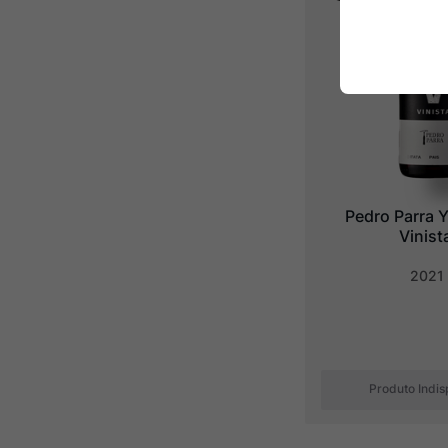
Pedro Parra Y 
Vinist
2021
Produto Indis