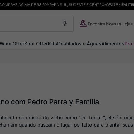
COMPRAS ACIMA DE R$ 699 PARA SUL, SUDESTE E CENTRO-OESTE -
EM IT
Encontre Nossas Lojas
Wine Offer
Spot Offer
Kits
Destilados e Águas
Alimentos
Pro
eno com Pedro Parra y Familia
ecido no mundo do vinho como "Dr. Terroir", ele é o maior
hamam quando buscam o lugar perfeito para plantar suas 