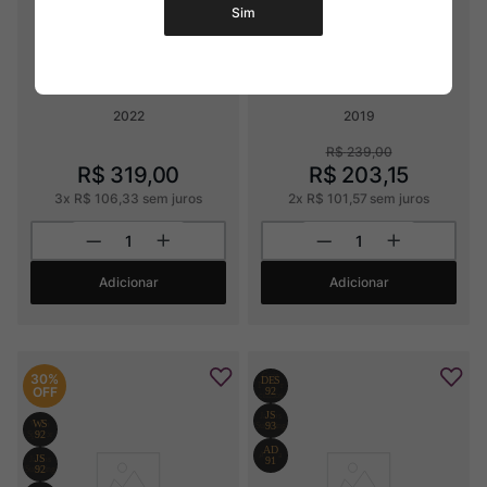
Sim
Klein Constantia Estate 
Weinrieder Ried Bockgärten 
Sauvignon Blanc
Riesling
2022
2019
R$
239
,
00
R$
319
,
00
R$
203
,
15
3
x
R$
106
,
33
sem juros
2
x
R$
101
,
57
sem juros
Adicionar
Adicionar
30%
OFF