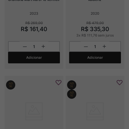
2023
2020
R$
269
,
00
R$
479
,
00
R$
161
,
40
R$
335
,
30
3
x
R$
111
,
76
sem juros
Adicionar
Adicionar