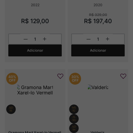
2022
2020
R$
329
,
00
R$
129
,
00
R$
197
,
40
Adicionar
Adicionar
40%
30%
OFF
OFF
Gramona Mart Xarel-lo Vermell
Valderiz