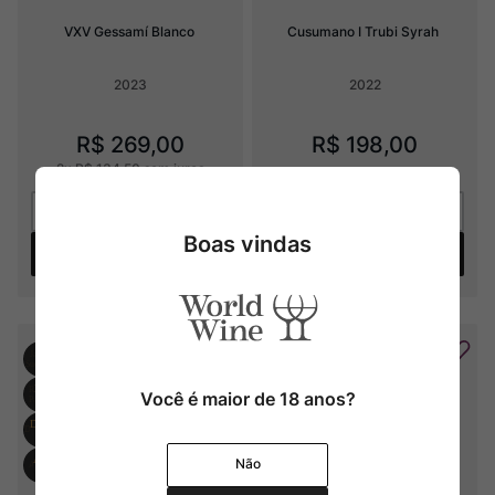
VXV Gessamí Blanco
Cusumano I Trubi Syrah
2023
2022
R$
269
,
00
R$
198
,
00
2
x
R$
134
,
50
sem juros
Boas vindas
Adicionar
Adicionar
15%
OFF
Você é maior de 18 anos?
Não