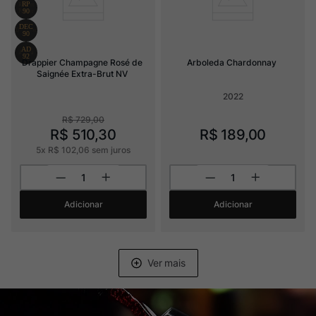
Drappier Champagne Rosé de 
Arboleda Chardonnay
Saignée Extra-Brut NV
2022
R$
729
,
00
R$
510
,
30
R$
189
,
00
5
x
R$
102
,
06
sem juros
Adicionar
Adicionar