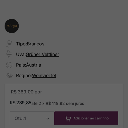
Tipo
:
Brancos
Uva
:
Grüner Veltliner
País
:
Áustria
Região
:
Weinviertel
R$
369
,
00
R$
239
,
85
até
2
x
R$
119
,
92
sem juros
1
Adicionar ao carrinho