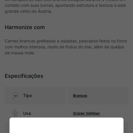
contato com suas borras, aportando estrutura e textura a este
grande vinho da Áustria.
Harmonize com
Carnes brancas grelhadas e assadas, pescados feitos no forno
com molhos intensos, risoto de frutos do mar, além de queijos
de massa mole.
Especificações
Tipo
Brancos
Uva
Grüner Veltliner
Produtor
Weinrieder