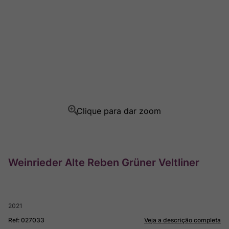
Ver Sacrum
8
º
Rocim
9
º
Champagne
10
º
Weinrieder Alte Reben Grüner Veltliner
2021
Ref
:
027033
Veja a descrição completa