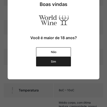
Boas vindas
Região
Weinviertel
Pais
Áustria
Você é maior de 18 anos?
Amarelo palha com reflexos
Cor
esverdeados
Não
Graduação Alcóoli
13,5%
ca
Sim
9 meses em contato com as
Amadurecimento
lias em tanques de aço
inoxidável
Temperatura
8oC – 10oC
Médio corpo, com ótima
textura, cremosidade, possui