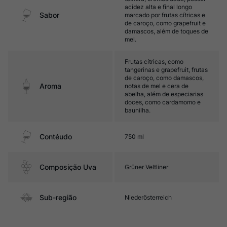
acidez alta e final longo
Sabor
marcado por frutas cítricas e
de caroço, como grapefruit e
damascos, além de toques de
mel.
Frutas cítricas, como
tangerinas e grapefruit, frutas
de caroço, como damascos,
Aroma
notas de mel e cera de
abelha, além de especiarias
doces, como cardamomo e
baunilha.
Contéudo
750 ml
Composição Uva
Grüner Veltliner
Sub-região
Niederösterreich