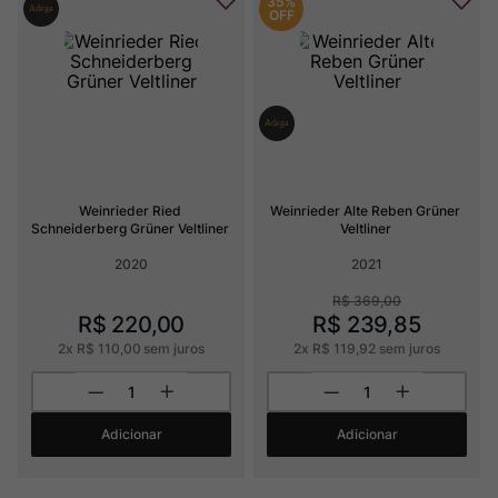
35%
OFF
Weinrieder Ried 
Weinrieder Alte Reben Grüner 
Schneiderberg Grüner Veltliner
Veltliner
2020
2021
R$
369
,
00
R$
220
,
00
R$
239
,
85
2
x
R$
110
,
00
sem juros
2
x
R$
119
,
92
sem juros
Adicionar
Adicionar