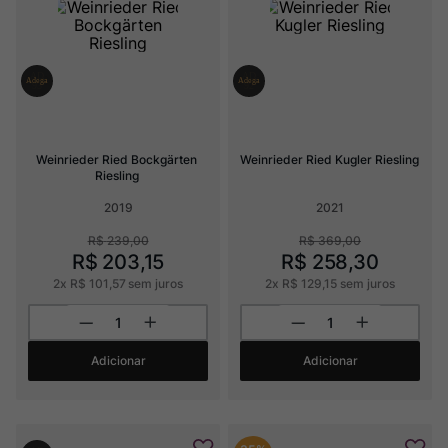
Rocim
8
º
Ver Sacrum
9
º
Champagne
10
º
Weinrieder Ried Bockgärten 
Weinrieder Ried Kugler Riesling
Riesling
2019
2021
R$
239
,
00
R$
369
,
00
R$
203
,
15
R$
258
,
30
2
x
R$
101
,
57
sem juros
2
x
R$
129
,
15
sem juros
Adicionar
Adicionar