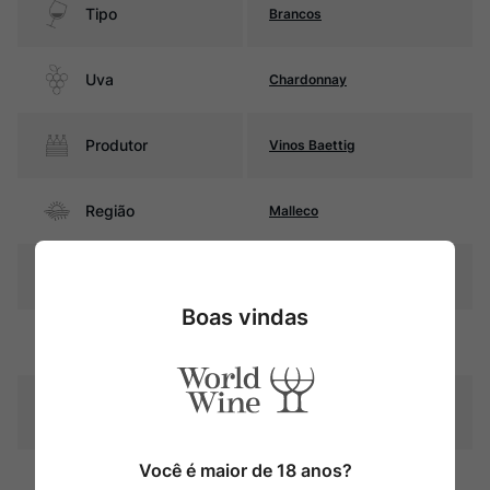
Tipo
Brancos
Uva
Chardonnay
Produtor
Vinos Baettig
Região
Malleco
Pais
Chile
Boas vindas
Amarelo palha com reflexos
Cor
esverdeados
Graduação Alcóoli
13%
ca
Você é maior de 18 anos?
16 meses em barricas de