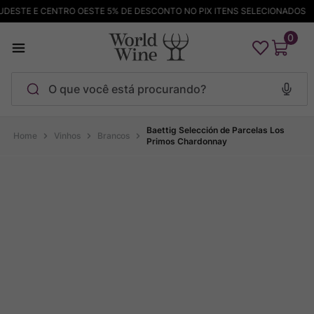
ESTE E CENTRO OESTE 5% DE DESCONTO NO PIX ITENS SELECIONADOS
0
O que você está procurando?
Termos mais buscados
Baettig Selección de Parcelas Los
Vinhos
Brancos
Primos Chardonnay
Maçanita
1
º
Pinot Noir
2
º
Barolo
3
º
Chablis
4
º
Bodega Garzon
5
º
Garzon
6
º
Pacalet
7
º