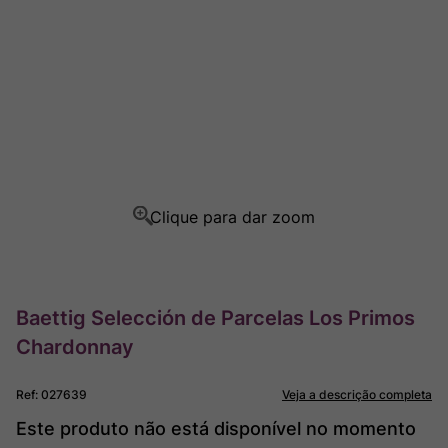
Rocim
8
º
Ver Sacrum
9
º
Champagne
10
º
Baettig Selección de Parcelas Los Primos
Chardonnay
Ref
:
027639
Veja a descrição completa
Este produto não está disponível no momento