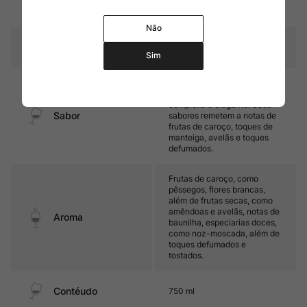
Amadurecimento
carvalho francês (38%
novas)
Não
Temperatura
10ºC – 12ºC
Sim
Médio corpo, com equilíbrio,
boa acidez e final de boca
complexo e elegante. Seus
Sabor
sabores remetem a notas de
frutas de caroço, toques de
manteiga, avelãs e toques
defumados.
Frutas de caroço, como
pêssegos, flores brancas,
além de frutas secas, como
amêndoas e avelãs, notas de
Aroma
baunilha, especiarias doces,
como noz-moscada, além de
toques defumados e
tostados.
Contéudo
750 ml