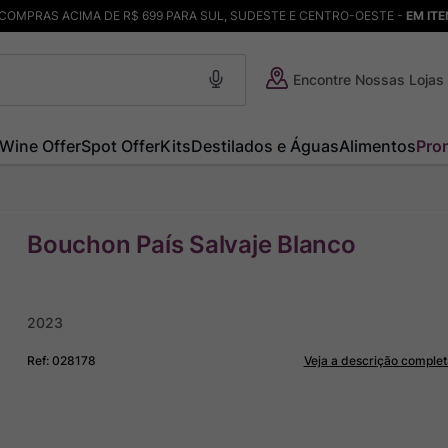
COMPRAS ACIMA DE R$ 699 PARA SUL, SUDESTE E CENTRO-OESTE -
EM IT
Encontre Nossas Lojas
Wine Offer
Spot Offer
Kits
Destilados e Águas
Alimentos
Pro
Bouchon País Salvaje Blanco
2023
Ref
:
028178
Veja a descrição complet