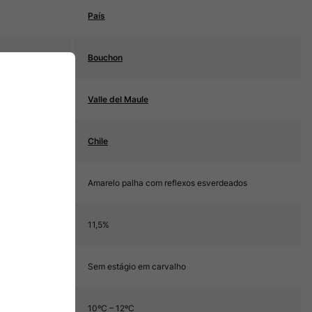
País
Bouchon
Valle del Maule
Chile
Amarelo palha com reflexos esverdeados
11,5%
Sem estágio em carvalho
10ºC – 12ºC