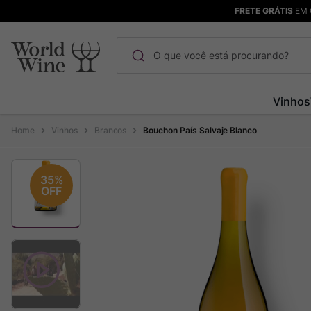
FRETE GRÁTIS
EM 
O que você está procurando?
Termos mais buscados
Vinhos
Maçanita
1
º
Vinhos
Brancos
Bouchon País Salvaje Blanco
Pinot Noir
2
º
Barolo
3
º
35%
OFF
Chablis
4
º
Bodega Garzon
5
º
Garzon
6
º
Pacalet
7
º
Rocim
8
º
Ver Sacrum
9
º