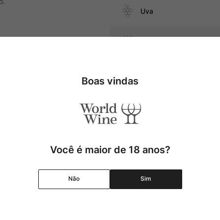
o.
Uva
Produtor
eiga com ervas, pescados e
Região
Boas vindas
Pais
Cor
Você é maior de 18 anos?
Graduação Alcóolica
Não
Sim
Amadurecimento
Temperatura