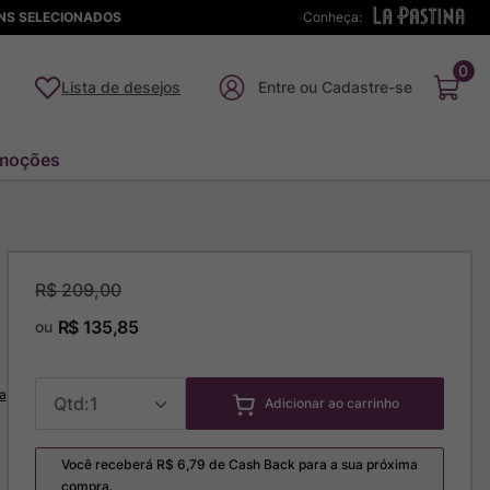
ENS SELECIONADOS
Conheça:
0
Lista de desejos
moções
R$
209
,
00
R$
135
,
85
ou
a
1
Adicionar ao carrinho
Você receberá R$
6,79
de Cash Back para a sua próxima
compra.