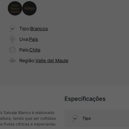
Tipo
:
Brancos
Uva
:
País
País
:
Chile
Região
:
Valle del Maule
Especificações
s Salvaje Blanco é elaborado
tura, tendo que ser colhidas
Tipo
frutas cítricas e especiarias.