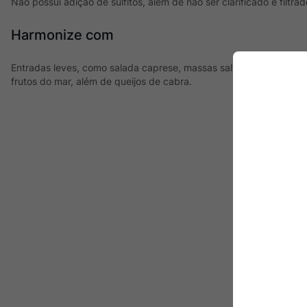
Não possui adição de sulfitos, além de não ser clarificado e filtrad
Harmonize com
Entradas leves, como salada caprese, massas salteadas em mant
frutos do mar, além de queijos de cabra.