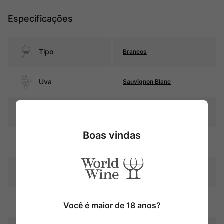
Especificações
Tipo
Brancos
Uva
Sauvignon Blanc
Produtor
Bouchon
Boas vindas
Região
Valle del Maule
Pais
Chile
Amarelo palha com reflexos
Cor
Você é maior de 18 anos?
esverdeados