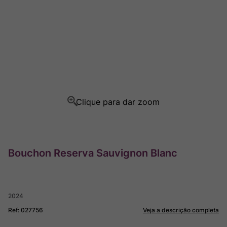
Ver Sacrum
8
º
Rocim
9
º
Champagne
10
º
Bouchon Reserva Sauvignon Blanc
2024
Ref
:
027756
Veja a descrição completa