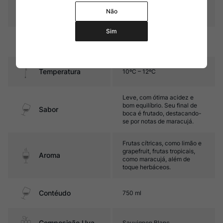
Graduação Alcóoli
12,5%
Não
ca
Sim
Amadurecimento
Sem estágio em carvalho
Temperatura
10ºC – 12ºC
Leve, com ótima acidez e
bom equilíbrio. Seu final de
Sabor
boca é frutado, destacando-
se por notas de maracujá.
Frutas cítricas, como limão e
grapefruit, frutas tropicais,
Aroma
como maracujá, além de
toque herbáceos.
Contéudo
750 ml
Composição Uva
Sauvignon Blanc