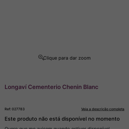
Champagne
8
º
Rocim
9
º
Ver Sacrum
10
º
Longaví Cementerio Chenin Blanc
Ref
:
027783
Veja a descrição completa
Este produto não está disponível no momento
Quero que me avisem quando estiver disponível