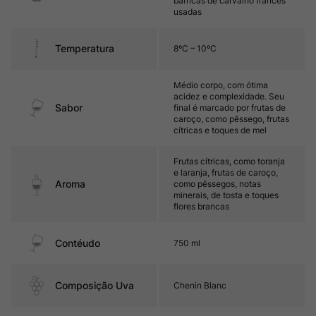
barricas de carvalho francês
usadas
Temperatura
8ºC – 10ºC
Médio corpo, com ótima
acidez e complexidade. Seu
Sabor
final é marcado por frutas de
caroço, como pêssego, frutas
cítricas e toques de mel
Frutas cítricas, como toranja
e laranja, frutas de caroço,
Aroma
como pêssegos, notas
minerais, de tosta e toques
flores brancas
Contéudo
750 ml
Composição Uva
Chenin Blanc