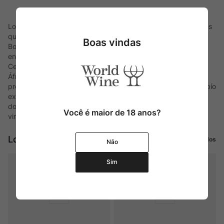
Longaví é a parceria de dois amigos de diferentes continentes
que se uniram em 2012 para elaborar vinhos. O chileno Julio
Boas vindas
Bouchon, descendente de uma família apaixonada e
entusiasta, e David Nieuwoudt, proprietário e enólogo da
Cederberg, uma das vinícolas com maiores destaques da
África do Sul. Com pouca interferência de madeira,
preservando o terroir das vinhas velhas de Maule, Itata e Biobío
exibe a tipicidade, resgatando uvas patrimoniais e históricas
do Chile, como a País, Carignan e Cinsault, a vinícola cria
Você é maior de 18 anos?
vinhos gastronômicos e elegantes.
Longaví
Ver todos
Não
Sim