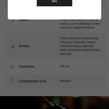
Sim
Médio corpo, com ótima
acidez e complexidade. Seu
Sabor
final é marcado por frutas de
caroço, como pêssego, frutas
cítricas e toques minerais.
Frutas cítricas, como toranja
e laranja, frutas de caroço,
Aroma
como pêssegos, além de
notas minerais e toques flores
brancas.
Contéudo
750 ml
Composição Uva
Albariño