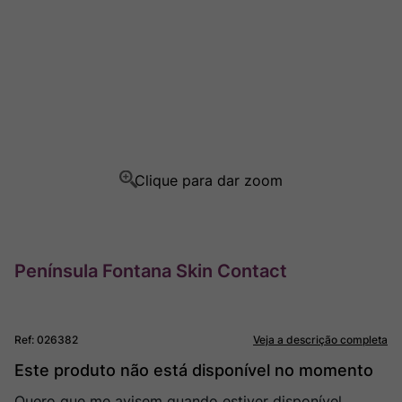
Champagne
8
º
Rocim
9
º
Ver Sacrum
10
º
Península Fontana Skin Contact
Ref
:
026382
Veja a descrição completa
Este produto não está disponível no momento
Quero que me avisem quando estiver disponível