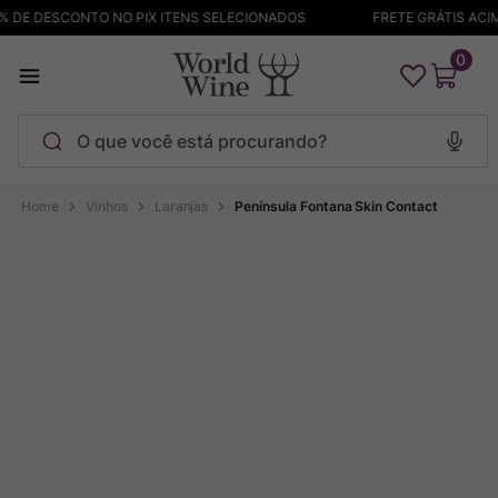
 DE DESCONTO NO PIX ITENS SELECIONADOS
FRETE GRÁTIS ACIMA
0
O que você está procurando?
Termos mais buscados
Vinhos
Laranjas
Península Fontana Skin Contact
Maçanita
1
º
Pinot Noir
2
º
Bodega Garzon
3
º
Garzon
4
º
Chablis
5
º
Barolo
6
º
Pacalet
7
º