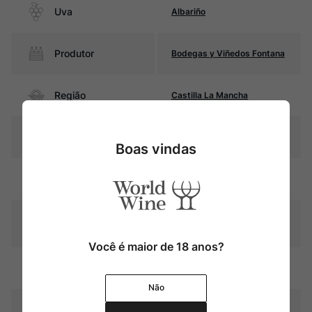
Uva
Albariño
Produtor
Bodegas y Viñedos Fontana
Região
Castilla La Mancha
Pais
Espanha
Boas vindas
Cor
Âmbar com reflexos dourados
Graduação Alcóoli
12,0%
ca
Você é maior de 18 anos?
Fermentado e macerado com
Amadurecimento
as cascas por 182 dias
Não
Temperatura
10oC – 12oC