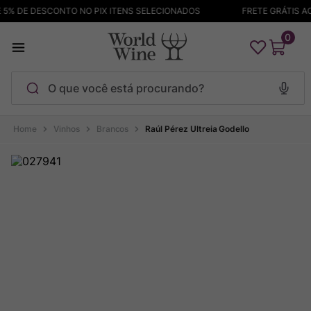
 DE DESCONTO NO PIX ITENS SELECIONADOS
FRETE GRÁTIS ACIM
0
O que você está procurando?
Termos mais buscados
Vinhos
Brancos
Raúl Pérez Ultreia Godello
Maçanita
1
º
Pinot Noir
2
º
Barolo
3
º
Garzon
4
º
Chablis
5
º
Bodega Garzon
6
º
Pacalet
7
º