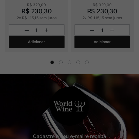
R$
329
,
00
R$
329
,
00
R$
230
,
30
R$
230
,
30
2
x
R$
115
,
15
sem juros
2
x
R$
115
,
15
sem juros
Adicionar
Adicionar
Cadastre o seu e-mail e receba