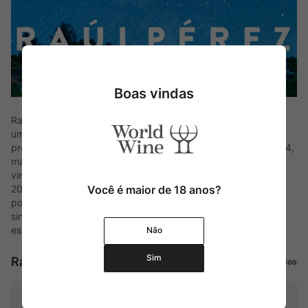
Boas vindas
Raúl Pérez é um mago da viticultura espanhola, considerado
um dos enólogos mais visionários do mundo. Desde que
produziu sua primeira safra na vinícola de sua família em 1994,
mantém o perfil de exercer a mínima interferência em seus
vinhos, expressando o máximo de cada terroir. Com mais de
Você é maior de 18 anos?
200 rótulos avaliados pela revista The Wine Advocate e
pouquíssimas garrafas elaboradas anualmente, cria vinhos
singulares, altamente avaliados em seus lançamentos e
esgotado em poucas horas.
Não
Sim
Raúl Perez
Ver todos