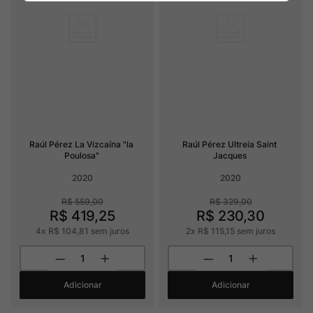
Raúl Pérez La Vizcaína "la 
Raúl Pérez Ultreia Saint 
Poulosa"
Jacques
2020
2020
R$
559
,
00
R$
329
,
00
R$
419
,
25
R$
230
,
30
4
x
R$
104
,
81
sem juros
2
x
R$
115
,
15
sem juros
Adicionar
Adicionar