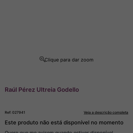
Ver Sacrum
8
º
Rocim
9
º
Champagne
10
º
Raúl Pérez Ultreia Godello
Ref
:
027941
Veja a descrição completa
Este produto não está disponível no momento
Quero que me avisem quando estiver disponível